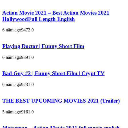
Action Movie 2021 – Best Action Movies 2021
HollywoodFull Length English
6 năm ago
947
2
0
Playing Doctor | Funny Short Film
6 năm ago
939
1
0
Bad Guy #2 | Funny Short Film | Crypt TV
6 năm ago
923
1
0
THE BEST UPCOMING MOVIES 2021 (Trailer)
5 năm ago
916
1
0
Motorman – Action Movie 2021 full movie english