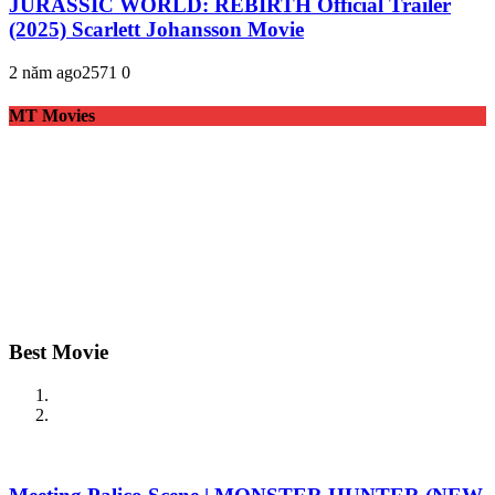
JURASSIC WORLD: REBIRTH Official Trailer
(2025) Scarlett Johansson Movie
2 năm ago
257
1
0
MT Movies
Best Movie