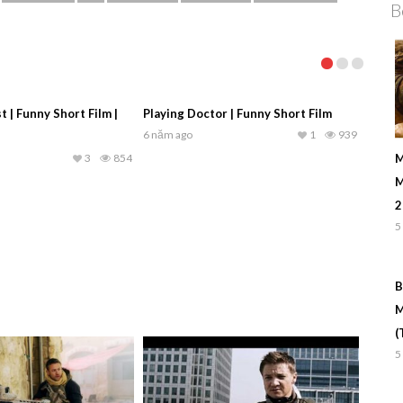
B
 | Funny Short Film |
Playing Doctor | Funny Short Film
6 năm ago
1
939
M
3
854
M
2
5
B
M
(
5