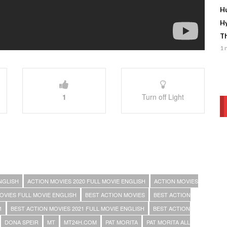
Hu
Hy
Th
1 
1
Turn off Light
NGLISH
ACTION MOVIES 2020 FULL MOVIE ENGLISH
ACTION MOVIES
OVIES FULL MOVIE ENGLISH
BEST ACTION MOVIES
BEST ACTION
1
BEST ACTION MOVIES 2021 FULL MOVIE ENGLISH
BEST ACTION
DONA SPEIR
MT
MT24H.COM
PAT MORITA
PAT MORITA ALL