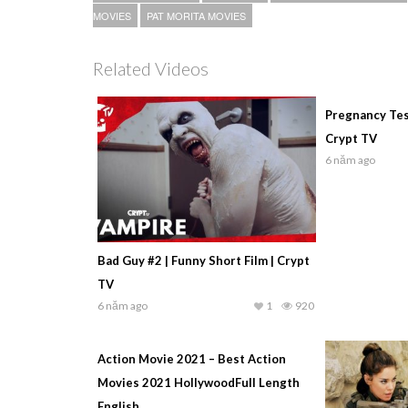
MOVIES
PAT MORITA MOVIES
Related Videos
Pregnancy Test
Crypt TV
6 năm ago
Bad Guy #2 | Funny Short Film | Crypt
TV
6 năm ago
1
920
Action Movie 2021 – Best Action
Movies 2021 HollywoodFull Length
English