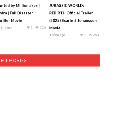
nted by Millionaires |
JURASSIC WORLD:
dra | Full Disaster
REBIRTH Official Trailer
riller Movie
(2025) Scarlett Johansson
năm ago
1
216
Movie
1 năm ago
1
254
MT MOVIES