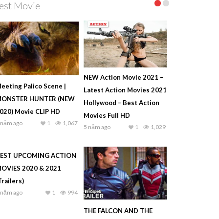
est Movie
NEW Action Movie 2021 –
eeting Palico Scene |
Latest Action Movies 2021
ONSTER HUNTER (NEW
Hollywood – Best Action
020) Movie CLIP HD
Movies Full HD
 năm ago
1
1,067
5 năm ago
1
1,029
EST UPCOMING ACTION
OVIES 2020 & 2021
Trailers)
 năm ago
1
994
THE FALCON AND THE