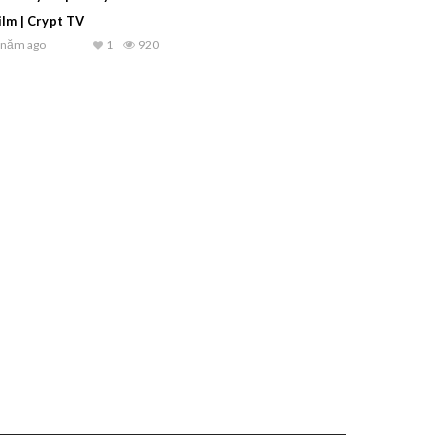
ilm | Crypt TV
 năm ago
1
920