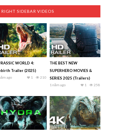
RIGHT SIDEBAR VIDEOS
URASSIC WORLD 4:
THE BEST NEW
birth Trailer (2025)
SUPERHERO MOVIES &
năm ago
1
210
SERIES 2025 (Trailers)
1 năm ago
1
258