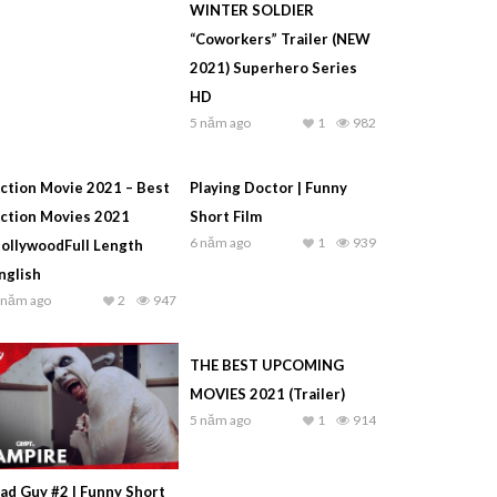
WINTER SOLDIER
“Coworkers” Trailer (NEW
2021) Superhero Series
HD
5 năm ago
1
982
ction Movie 2021 – Best
Playing Doctor | Funny
ction Movies 2021
Short Film
6 năm ago
1
939
ollywoodFull Length
nglish
 năm ago
2
947
THE BEST UPCOMING
MOVIES 2021 (Trailer)
5 năm ago
1
914
ad Guy #2 | Funny Short