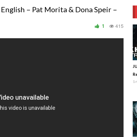
 English – Pat Morita & Dona Speir –
1
415
J
Re
1 