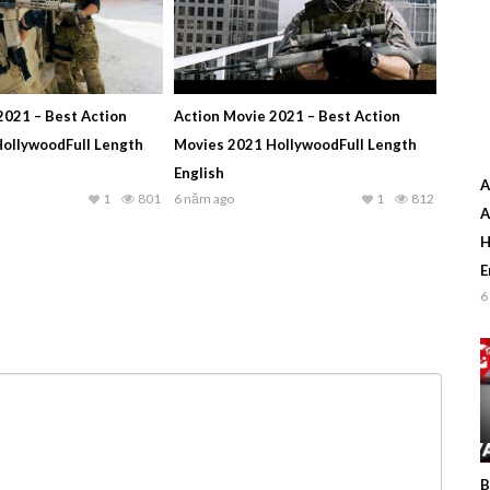
2021 – Best Action
Action Movie 2021 – Best Action
ollywoodFull Length
Movies 2021 HollywoodFull Length
English
A
1
801
6 năm ago
1
812
A
H
E
6
B