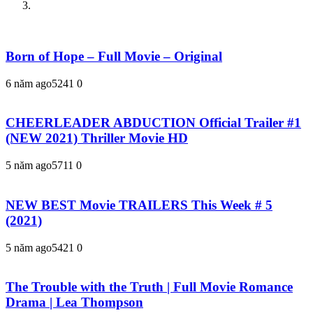
Born of Hope – Full Movie – Original
6 năm ago
524
1
0
CHEERLEADER ABDUCTION Official Trailer #1
(NEW 2021) Thriller Movie HD
5 năm ago
571
1
0
NEW BEST Movie TRAILERS This Week # 5
(2021)
5 năm ago
542
1
0
The Trouble with the Truth | Full Movie Romance
Drama | Lea Thompson