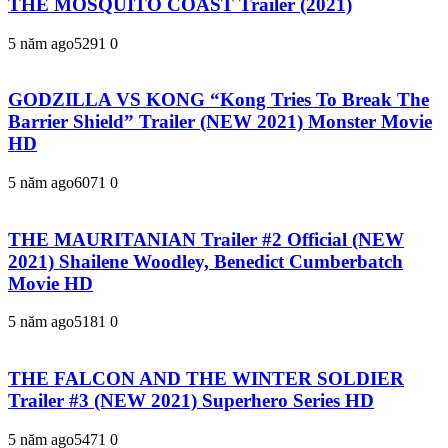
THE MOSQUITO COAST Trailer (2021)
5 năm ago
529
1
0
GODZILLA VS KONG “Kong Tries To Break The
Barrier Shield” Trailer (NEW 2021) Monster Movie
HD
5 năm ago
607
1
0
THE MAURITANIAN Trailer #2 Official (NEW
2021) Shailene Woodley, Benedict Cumberbatch
Movie HD
5 năm ago
518
1
0
THE FALCON AND THE WINTER SOLDIER
Trailer #3 (NEW 2021) Superhero Series HD
5 năm ago
547
1
0