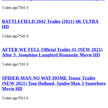
5 năm ago
758
1
0
BATTLEFIELD 2042 Trailer (2021) 4K ULTRA
HD
5 năm ago
754
2
0
AFTER WE FELL Official Trailer #1 (NEW 2021)
After 3, Josephine Langford Romantic Movie HD
5 năm ago
719
1
0
SPIDER-MAN NO WAY HOME Teaser Trailer
(NEW 2021) Tom Holland, Spider-Man 3 Superhero
Movie HD
5 năm ago
701
1
0