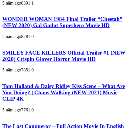
5 năm ago
839
1
1
WONDER WOMAN 1984 Final Trailer “Cheetah”
(NEW 2020) Gal Gadot Superhero Movie HD
5 năm ago
828
1
0
SMILEY FACE KILLERS Official Trailer #1 (NEW
2020) Crispin Glover Horror Movie HD
5 năm ago
785
1
0
Tom Holland & Daisy Ridley Kiss Scene – What Are
You Doing? | Chaos Walking (NEW 2021) Movie
CLIP 4K
5 năm ago
776
1
0
The Last Conqueror – Full Action Movie In English