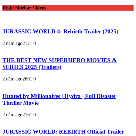
Right Sidebar Videos
JURASSIC WORLD 4: Rebirth Trailer (2025)
2 năm ago
212
1
0
THE BEST NEW SUPERHERO MOVIES &
SERIES 2025 (Trailers)
2 năm ago
260
1
0
Hunted by Millionaires | Hydra | Full Disaster
Thriller Movie
2 năm ago
216
1
0
JURASSIC WORLD: REBIRTH Official Trailer