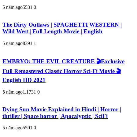
5 năm ago
553
1
0
The Dirty Outlaws | SPAGHETTI WESTERN |
Wild West | Full Length Movie | English
5 năm ago
839
1
1
EMBRYO: THE EVIL CREATURE 🎬Exclusive
Full Remastered Classic Horror Sci-Fi Movie 🎬
English HD 2021
5 năm ago
1,173
1
0
Dying Sun Movie Explained in Hindi | Horror |
thriller | Space horror | Apocalyptic | SciFi
5 năm ago
559
1
0