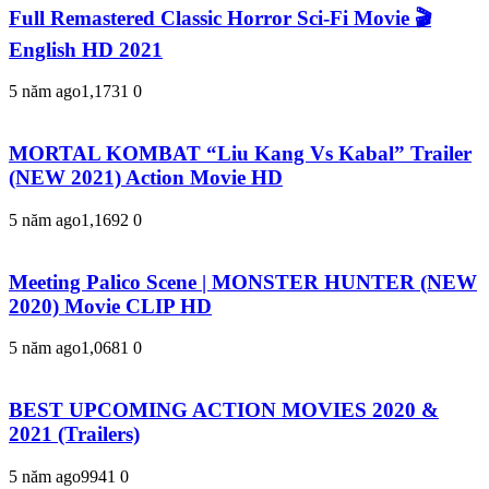
Full Remastered Classic Horror Sci-Fi Movie 🎬
English HD 2021
5 năm ago
1,173
1
0
MORTAL KOMBAT “Liu Kang Vs Kabal” Trailer
(NEW 2021) Action Movie HD
5 năm ago
1,169
2
0
Meeting Palico Scene | MONSTER HUNTER (NEW
2020) Movie CLIP HD
5 năm ago
1,068
1
0
BEST UPCOMING ACTION MOVIES 2020 &
2021 (Trailers)
5 năm ago
994
1
0