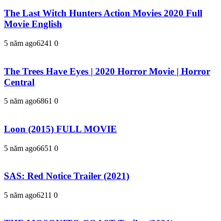
The Last Witch Hunters Action Movies 2020 Full
Movie English
5 năm ago
624
1
0
The Trees Have Eyes | 2020 Horror Movie | Horror
Central
5 năm ago
686
1
0
Loon (2015) FULL MOVIE
5 năm ago
665
1
0
SAS: Red Notice Trailer (2021)
5 năm ago
621
1
0