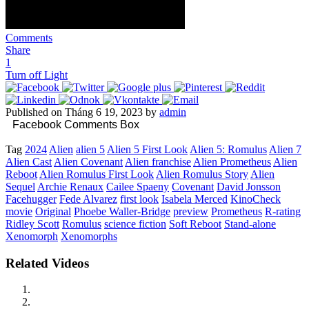
Comments
Share
1
Turn off Light
Published on Tháng 6 19, 2023 by
admin
Facebook Comments Box
Tag
2024
Alien
alien 5
Alien 5 First Look
Alien 5: Romulus
Alien 7
Alien Cast
Alien Covenant
Alien franchise
Alien Prometheus
Alien
Reboot
Alien Romulus First Look
Alien Romulus Story
Alien
Sequel
Archie Renaux
Cailee Spaeny
Covenant
David Jonsson
Facehugger
Fede Alvarez
first look
Isabela Merced
KinoCheck
movie
Original
Phoebe Waller-Bridge
preview
Prometheus
R-rating
Ridley Scott
Romulus
science fiction
Soft Reboot
Stand-alone
Xenomorph
Xenomorphs
Related Videos