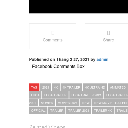
Comments
Share
Published on Tháng 2 27, 2021 by
admin
Facebook Comments Box
TAG
2021
4K
4K TRAILER
4K ULTRA HD
ANIMATED
LUCA
LUCA TRAILER
LUCA TRAILER 2021
LUCA TRAILER
2021
MOVIES
MOVIES 2021
NEW
NEW MOVIE TRAILER
OFFICIAL
TRAILER
TRAILER 2021
TRAILER 4K
TRAILE
Related Videos