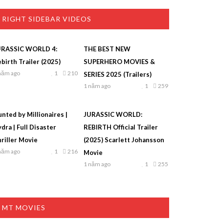
RIGHT SIDEBAR VIDEOS
URASSIC WORLD 4:
THE BEST NEW
birth Trailer (2025)
SUPERHERO MOVIES &
năm ago
1
210
SERIES 2025 (Trailers)
1 năm ago
1
259
nted by Millionaires |
JURASSIC WORLD:
dra | Full Disaster
REBIRTH Official Trailer
riller Movie
(2025) Scarlett Johansson
năm ago
1
216
Movie
1 năm ago
1
255
MT MOVIES