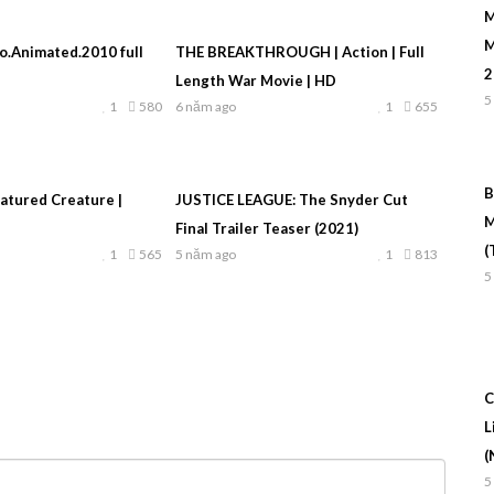
M
M
o.Animated.2010 full
THE BREAKTHROUGH | Action | Full
2
Length War Movie | HD
5
1
580
6 năm ago
1
655
B
tured Creature |
JUSTICE LEAGUE: The Snyder Cut
M
Final Trailer Teaser (2021)
(
1
565
5 năm ago
1
813
5
C
L
(
5