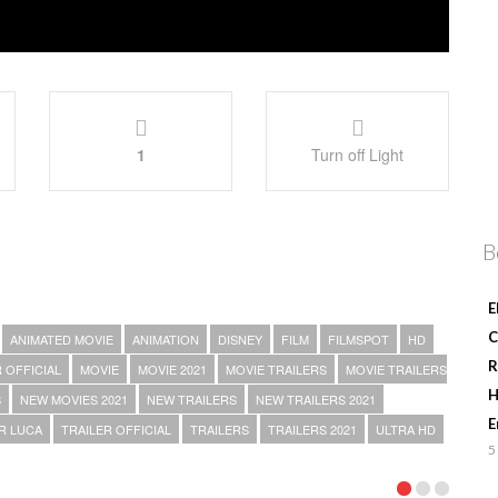
1
Turn off Light
B
E
C
ANIMATED MOVIE
ANIMATION
DISNEY
FILM
FILMSPOT
HD
R
 OFFICIAL
MOVIE
MOVIE 2021
MOVIE TRAILERS
MOVIE TRAILERS
H
S
NEW MOVIES 2021
NEW TRAILERS
NEW TRAILERS 2021
E
R LUCA
TRAILER OFFICIAL
TRAILERS
TRAILERS 2021
ULTRA HD
5