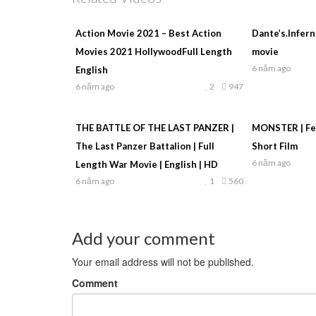
Action Movie 2021 – Best Action
Dante’s.Infern
Movies 2021 HollywoodFull Length
movie
6 năm ago
English
6 năm ago
2
947
THE BATTLE OF THE LAST PANZER |
MONSTER | Fea
The Last Panzer Battalion | Full
Short Film
6 năm ago
Length War Movie | English | HD
6 năm ago
1
560
Add your comment
Your email address will not be published.
Comment