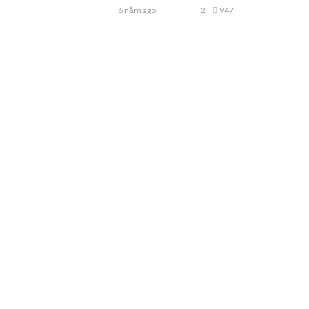
6 năm ago
2
947