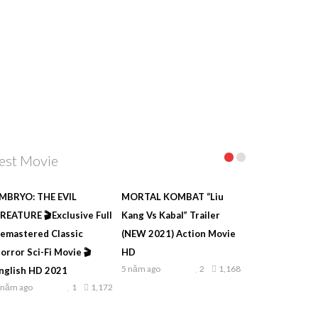
est Movie
MBRYO: THE EVIL
MORTAL KOMBAT “Liu
REATURE 🎬Exclusive Full
Kang Vs Kabal” Trailer
emastered Classic
(NEW 2021) Action Movie
orror Sci-Fi Movie 🎬
HD
5 năm ago
2
1,168
nglish HD 2021
 năm ago
1
1,172