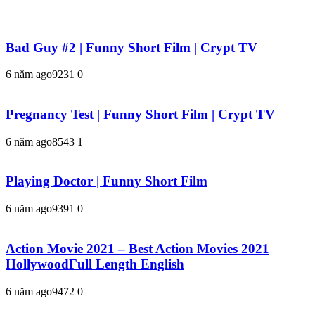
Bad Guy #2 | Funny Short Film | Crypt TV
6 năm ago
923
1
0
Pregnancy Test | Funny Short Film | Crypt TV
6 năm ago
854
3
1
Playing Doctor | Funny Short Film
6 năm ago
939
1
0
Action Movie 2021 – Best Action Movies 2021
HollywoodFull Length English
6 năm ago
947
2
0