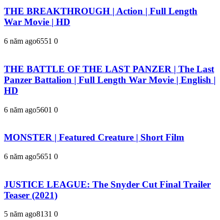
THE BREAKTHROUGH | Action | Full Length
War Movie | HD
6 năm ago
655
1
0
THE BATTLE OF THE LAST PANZER | The Last
Panzer Battalion | Full Length War Movie | English |
HD
6 năm ago
560
1
0
MONSTER | Featured Creature | Short Film
6 năm ago
565
1
0
JUSTICE LEAGUE: The Snyder Cut Final Trailer
Teaser (2021)
5 năm ago
813
1
0