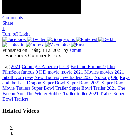
Comments
Share
1
Turn off Light
Published on Tháng 3 12, 2021 by
admin
Facebook Comments Box
Tag
2021
Coming 2 America
fast 9
Fast and Furious 9
film
FilmSpot
furious 9
HD
movie
movie 2021
Movies
movies 2021
mt24h.com
new
New Trailers
new trailers 2021
Nobody
Old
Raya
and the Last Dragon
Super Bowl
Super Bowl 2021
Super Bowl
Movie Trailers
Super Bowl Trailer
Super Bowl Trailer 2021
The
Falcon And The Winter Soldier
Trailer
trailer 2021
Trailer Super
Bowl
Trailers
Related Videos