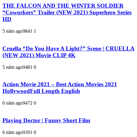
THE FALCON AND THE WINTER SOLDIER
“Coworkers” Trailer (NEW 2021) Superhero Series
HD
5 năm ago
984
1
1
Cruella “Do You Have A Light?” Scene | CRUELLA
(NEW 2021) Movie CLIP 4K
5 năm ago
948
1
0
Action Movie 2021 – Best Action Movies 2021
HollywoodFull Length English
6 năm ago
947
2
0
Playing Doctor | Funny Short Film
6 năm ago
939
1
0