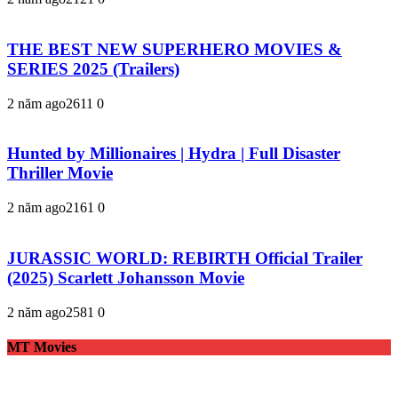
THE BEST NEW SUPERHERO MOVIES &
SERIES 2025 (Trailers)
2 năm ago
261
1
0
Hunted by Millionaires | Hydra | Full Disaster
Thriller Movie
2 năm ago
216
1
0
JURASSIC WORLD: REBIRTH Official Trailer
(2025) Scarlett Johansson Movie
2 năm ago
258
1
0
MT Movies