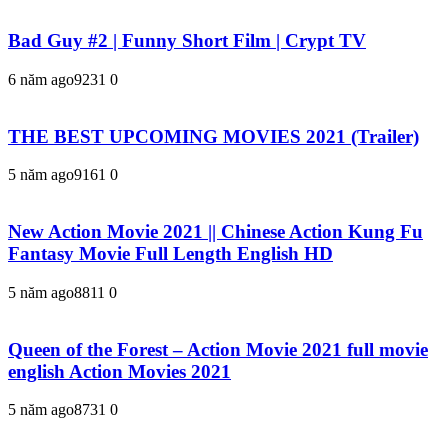
Bad Guy #2 | Funny Short Film | Crypt TV
6 năm ago
923
1
0
THE BEST UPCOMING MOVIES 2021 (Trailer)
5 năm ago
916
1
0
New Action Movie 2021 || Chinese Action Kung Fu
Fantasy Movie Full Length English HD
5 năm ago
881
1
0
Queen of the Forest – Action Movie 2021 full movie
english Action Movies 2021
5 năm ago
873
1
0