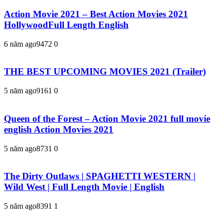
Action Movie 2021 – Best Action Movies 2021
HollywoodFull Length English
6 năm ago
947
2
0
THE BEST UPCOMING MOVIES 2021 (Trailer)
5 năm ago
916
1
0
Queen of the Forest – Action Movie 2021 full movie
english Action Movies 2021
5 năm ago
873
1
0
The Dirty Outlaws | SPAGHETTI WESTERN |
Wild West | Full Length Movie | English
5 năm ago
839
1
1