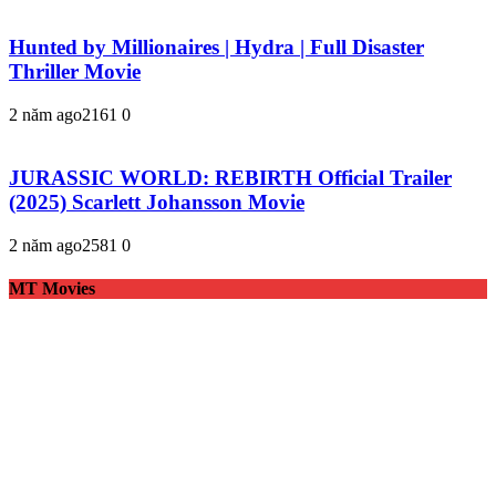
Hunted by Millionaires | Hydra | Full Disaster
Thriller Movie
2 năm ago
216
1
0
JURASSIC WORLD: REBIRTH Official Trailer
(2025) Scarlett Johansson Movie
2 năm ago
258
1
0
MT Movies