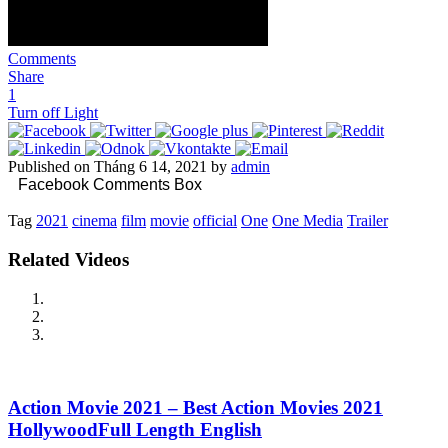
Comments
Share
1
Turn off Light
Published on Tháng 6 14, 2021 by
admin
Facebook Comments Box
Tag
2021
cinema
film
movie
official
One
One Media
Trailer
Related Videos
Action Movie 2021 – Best Action Movies 2021
HollywoodFull Length English