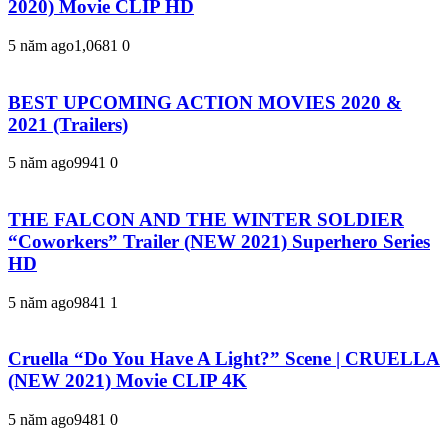
2020) Movie CLIP HD
5 năm ago
1,068
1
0
BEST UPCOMING ACTION MOVIES 2020 &
2021 (Trailers)
5 năm ago
994
1
0
THE FALCON AND THE WINTER SOLDIER
“Coworkers” Trailer (NEW 2021) Superhero Series
HD
5 năm ago
984
1
1
Cruella “Do You Have A Light?” Scene | CRUELLA
(NEW 2021) Movie CLIP 4K
5 năm ago
948
1
0