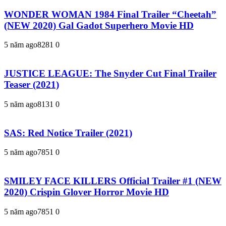
WONDER WOMAN 1984 Final Trailer “Cheetah”
(NEW 2020) Gal Gadot Superhero Movie HD
5 năm ago
828
1
0
JUSTICE LEAGUE: The Snyder Cut Final Trailer
Teaser (2021)
5 năm ago
813
1
0
SAS: Red Notice Trailer (2021)
5 năm ago
785
1
0
SMILEY FACE KILLERS Official Trailer #1 (NEW
2020) Crispin Glover Horror Movie HD
5 năm ago
785
1
0