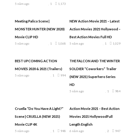
5 năm ago
1
1,173
Meeting Palico Scene |
NEW Action Movie 2021 – Latest
MONSTER HUNTER (NEW 2020)
Action Movies 2021 Hollywood –
Movie CLIP HD
Best Action Movies Full HD
5 năm ago
1
1,068
5 năm ago
1
1,029
BEST UPCOMING ACTION
THE FALCON AND THE WINTER
MOVIES 2020 & 2021 (Trailers)
SOLDIER “Coworkers” Trailer
5 năm ago
1
994
(NEW 2021) Superhero Series
HD
5 năm ago
1
984
Cruella “Do You Have A Light?”
Action Movie 2021 – Best Action
Scene | CRUELLA (NEW 2021)
Movies 2021 HollywoodFull
Movie CLIP 4K
Length English
5 năm ago
1
948
6 năm ago
2
947