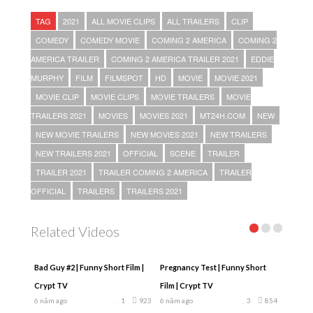
TAG
2021
ALL MOVIE CLIPS
ALL TRAILERS
CLIP
COMEDY
COMEDY MOVIE
COMING 2 AMERICA
COMING 2
AMERICA TRAILER
COMING 2 AMERICA TRAILER 2021
EDDIE
MURPHY
FILM
FILMSPOT
HD
MOVIE
MOVIE 2021
MOVIE CLIP
MOVIE CLIPS
MOVIE TRAILERS
MOVIE
TRAILERS 2021
MOVIES
MOVIES 2021
MT24H.COM
NEW
NEW MOVIE TRAILERS
NEW MOVIES 2021
NEW TRAILERS
NEW TRAILERS 2021
OFFICIAL
SCENE
TRAILER
TRAILER 2021
TRAILER COMING 2 AMERICA
TRAILER
OFFICIAL
TRAILERS
TRAILERS 2021
Related Videos
Bad Guy #2 | Funny Short Film |
Pregnancy Test | Funny Short
Crypt TV
Film | Crypt TV
6 năm ago
1
923
6 năm ago
3
854