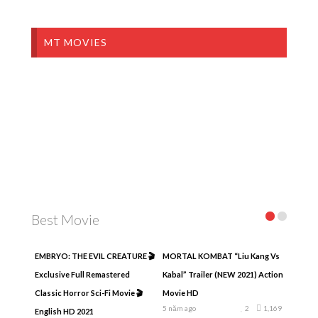
MT MOVIES
Best Movie
EMBRYO: THE EVIL CREATURE 🎬
MORTAL KOMBAT “Liu Kang Vs
Exclusive Full Remastered
Kabal” Trailer (NEW 2021) Action
Classic Horror Sci-Fi Movie 🎬
Movie HD
5 năm ago
2
1,169
English HD 2021