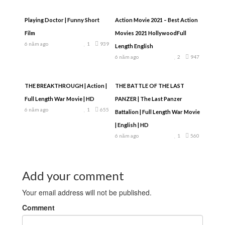
Playing Doctor | Funny Short
Action Movie 2021 – Best Action
Film
Movies 2021 HollywoodFull
6 năm ago
1
939
Length English
6 năm ago
2
947
THE BREAKTHROUGH | Action |
THE BATTLE OF THE LAST
Full Length War Movie | HD
PANZER | The Last Panzer
6 năm ago
1
655
Battalion | Full Length War Movie
| English | HD
6 năm ago
1
560
Add your comment
Your email address will not be published.
Comment