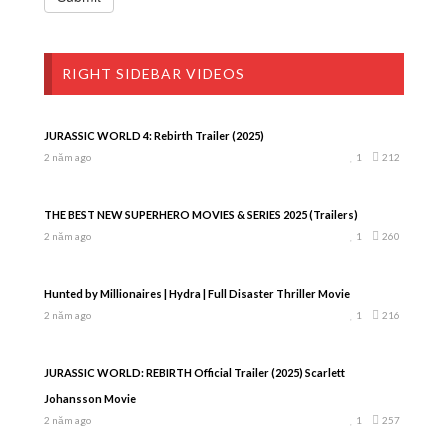
RIGHT SIDEBAR VIDEOS
JURASSIC WORLD 4: Rebirth Trailer (2025)
2 năm ago
1
212
THE BEST NEW SUPERHERO MOVIES & SERIES 2025 (Trailers)
2 năm ago
1
260
Hunted by Millionaires | Hydra | Full Disaster Thriller Movie
2 năm ago
1
216
JURASSIC WORLD: REBIRTH Official Trailer (2025) Scarlett
Johansson Movie
2 năm ago
1
257