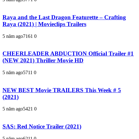
Raya and the Last Dragon Featurette – Crafting
Raya (2021) | Movieclips Trailers
5 năm ago
716
1
0
CHEERLEADER ABDUCTION Official Trailer #1
(NEW 2021) Thriller Movie HD
5 năm ago
571
1
0
NEW BEST Movie TRAILERS This Week # 5
(2021)
5 năm ago
542
1
0
SAS: Red Notice Trailer (2021)
5 năm ago
621
1
0