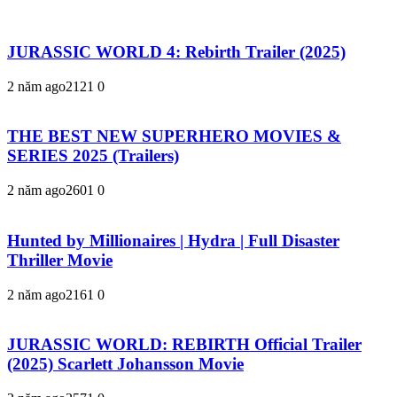
JURASSIC WORLD 4: Rebirth Trailer (2025)
2 năm ago
212
1
0
THE BEST NEW SUPERHERO MOVIES &
SERIES 2025 (Trailers)
2 năm ago
260
1
0
Hunted by Millionaires | Hydra | Full Disaster
Thriller Movie
2 năm ago
216
1
0
JURASSIC WORLD: REBIRTH Official Trailer
(2025) Scarlett Johansson Movie