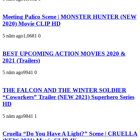
Meeting Palico Scene | MONSTER HUNTER (NEW
2020) Movie CLIP HD
5 năm ago
1,068
1
0
BEST UPCOMING ACTION MOVIES 2020 &
2021 (Trailers)
5 năm ago
994
1
0
THE FALCON AND THE WINTER SOLDIER
“Coworkers” Trailer (NEW 2021) Superhero Series
HD
5 năm ago
984
1
1
Cruella “Do You Have A Light?” Scene | CRUELLA