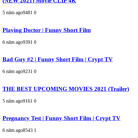
(NEW 2021) Movie CLIP 4K
5 năm ago
948
1
0
Playing Doctor | Funny Short Film
6 năm ago
939
1
0
Bad Guy #2 | Funny Short Film | Crypt TV
6 năm ago
923
1
0
THE BEST UPCOMING MOVIES 2021 (Trailer)
5 năm ago
916
1
0
Pregnancy Test | Funny Short Film | Crypt TV
6 năm ago
854
3
1