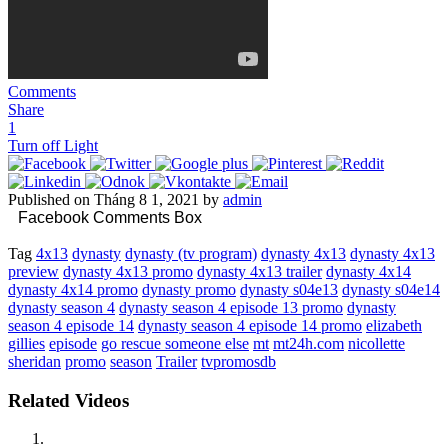
Comments
Share
1
Turn off Light
Published on Tháng 8 1, 2021 by
admin
Facebook Comments Box
Tag
4x13
dynasty
dynasty (tv program)
dynasty 4x13
dynasty 4x13
preview
dynasty 4x13 promo
dynasty 4x13 trailer
dynasty 4x14
dynasty 4x14 promo
dynasty promo
dynasty s04e13
dynasty s04e14
dynasty season 4
dynasty season 4 episode 13 promo
dynasty
season 4 episode 14
dynasty season 4 episode 14 promo
elizabeth
gillies
episode
go rescue someone else
mt
mt24h.com
nicollette
sheridan
promo
season
Trailer
tvpromosdb
Related Videos