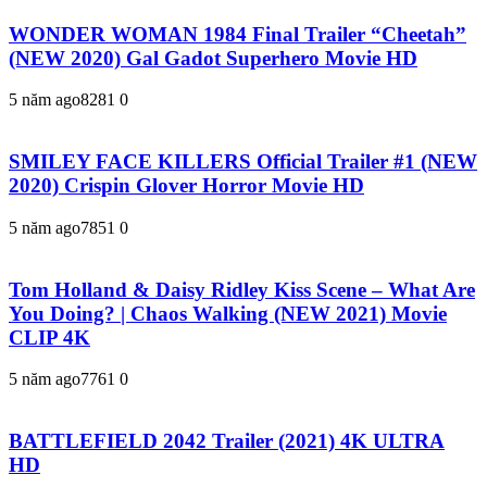
WONDER WOMAN 1984 Final Trailer “Cheetah”
(NEW 2020) Gal Gadot Superhero Movie HD
5 năm ago
828
1
0
SMILEY FACE KILLERS Official Trailer #1 (NEW
2020) Crispin Glover Horror Movie HD
5 năm ago
785
1
0
Tom Holland & Daisy Ridley Kiss Scene – What Are
You Doing? | Chaos Walking (NEW 2021) Movie
CLIP 4K
5 năm ago
776
1
0
BATTLEFIELD 2042 Trailer (2021) 4K ULTRA
HD