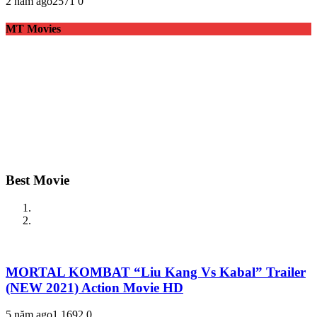
2 năm ago
257
1
0
MT Movies
Best Movie
MORTAL KOMBAT “Liu Kang Vs Kabal” Trailer
(NEW 2021) Action Movie HD
5 năm ago
1,169
2
0