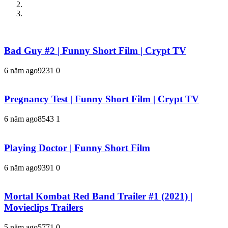
Bad Guy #2 | Funny Short Film | Crypt TV
6 năm ago
923
1
0
Pregnancy Test | Funny Short Film | Crypt TV
6 năm ago
854
3
1
Playing Doctor | Funny Short Film
6 năm ago
939
1
0
Mortal Kombat Red Band Trailer #1 (2021) |
Movieclips Trailers
5 năm ago
577
1
0