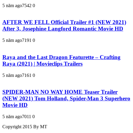
5 năm ago
754
2
0
AFTER WE FELL Official Trailer #1 (NEW 2021)
After 3, Josephine Langford Romantic Movie HD
5 năm ago
719
1
0
Raya and the Last Dragon Featurette – Crafting
Raya (2021) | Movieclips Trailers
5 năm ago
716
1
0
SPIDER-MAN NO WAY HOME Teaser Trailer
(NEW 2021) Tom Holland, Spider-Man 3 Superhero
Movie HD
5 năm ago
701
1
0
Copyright 2015 By MT