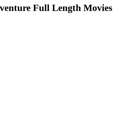
ture Full Length Movies