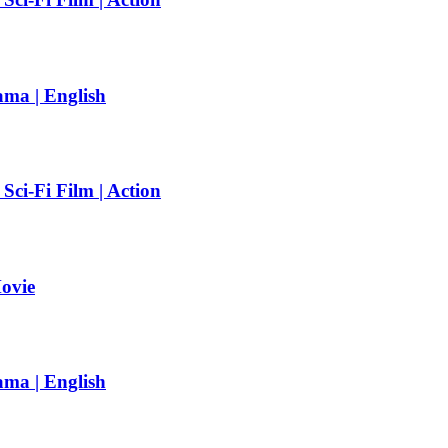
ama | English
Sci-Fi Film | Action
Movie
ama | English