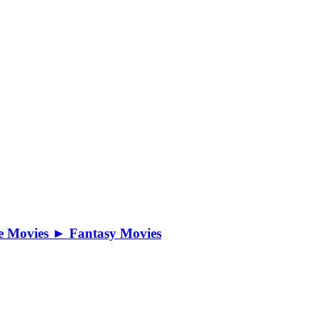
re Movies ► Fantasy Movies