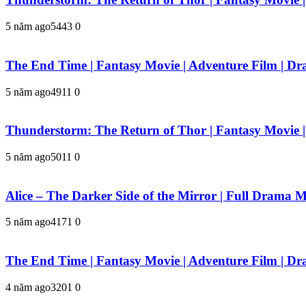
5 năm ago
544
3
0
The End Time | Fantasy Movie | Adventure Film | Dr
5 năm ago
491
1
0
Thunderstorm: The Return of Thor | Fantasy Movie | 
5 năm ago
501
1
0
Alice – The Darker Side of the Mirror | Full Drama 
5 năm ago
417
1
0
The End Time | Fantasy Movie | Adventure Film | Dr
4 năm ago
320
1
0