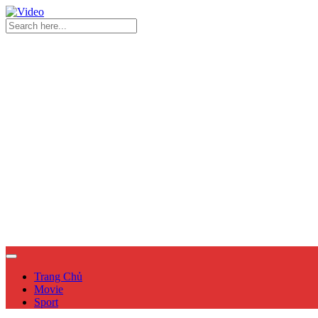
Trang Chủ
Movie
Sport