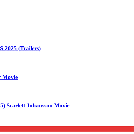
25 (Trailers)
er Movie
 Scarlett Johansson Movie