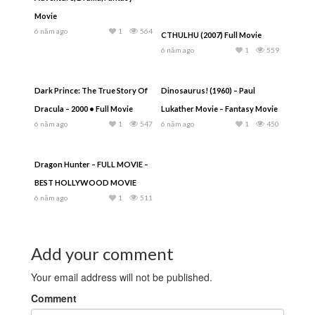
Movie
6 năm ago
1
564
CTHULHU (2007) Full Movie
6 năm ago
1
559
Dark Prince: The True Story Of
Dinosaurus! (1960) – Paul
Dracula – 2000 • Full Movie
Lukather Movie – Fantasy Movie
6 năm ago
1
547
6 năm ago
1
450
Dragon Hunter – FULL MOVIE –
BEST HOLLYWOOD MOVIE
6 năm ago
1
511
Add your comment
Your email address will not be published.
Comment