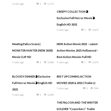
5 năm ago
1
1,172
CREEPY COLLECTION 🎬
Exclusive Full Horror Movie 🎬
English HD 2021
5 năm ago
1
1,069
Meeting Palico Scene |
NEW Action Movie 2021 – Latest
MONSTER HUNTER (NEW 2020)
Action Movies 2021 Hollywood –
Movie CLIP HD
Best Action Movies Full HD
5 năm ago
1
1,068
5 năm ago
1
1,029
BLOODY DINNER 🎬 Exclusive
BEST UPCOMING ACTION
Full Horror Movie 🎬 English HD
MOVIES 2020 & 2021 (Trailers)
5 năm ago
1
994
2021
5 năm ago
1
1,008
THE FALCON AND THE WINTER
SOLDIER “Coworkers” Trailer