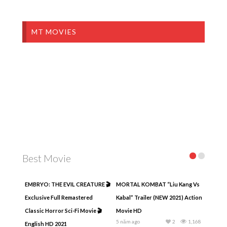
MT MOVIES
Best Movie
EMBRYO: THE EVIL CREATURE 🎬
MORTAL KOMBAT “Liu Kang Vs
Exclusive Full Remastered
Kabal” Trailer (NEW 2021) Action
Classic Horror Sci-Fi Movie 🎬
Movie HD
5 năm ago
2
1,168
English HD 2021