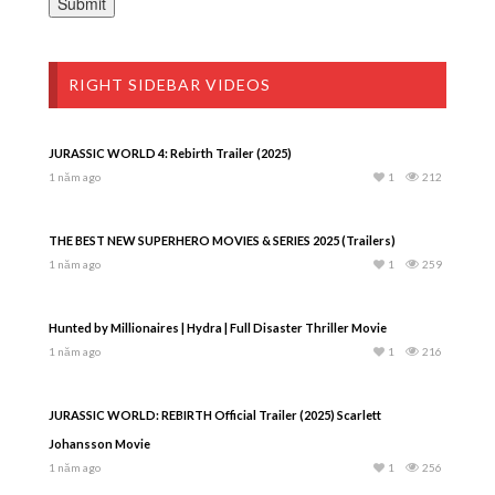
RIGHT SIDEBAR VIDEOS
JURASSIC WORLD 4: Rebirth Trailer (2025)
1 năm ago
1
212
THE BEST NEW SUPERHERO MOVIES & SERIES 2025 (Trailers)
1 năm ago
1
259
Hunted by Millionaires | Hydra | Full Disaster Thriller Movie
1 năm ago
1
216
JURASSIC WORLD: REBIRTH Official Trailer (2025) Scarlett
Johansson Movie
1 năm ago
1
256