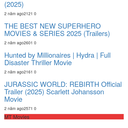
(2025)
2 năm ago
212
1
0
THE BEST NEW SUPERHERO
MOVIES & SERIES 2025 (Trailers)
2 năm ago
260
1
0
Hunted by Millionaires | Hydra | Full
Disaster Thriller Movie
2 năm ago
216
1
0
JURASSIC WORLD: REBIRTH Official
Trailer (2025) Scarlett Johansson
Movie
2 năm ago
257
1
0
MT Movies