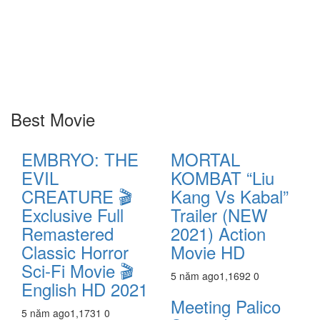
Best Movie
EMBRYO: THE
MORTAL
EVIL
KOMBAT “Liu
CREATURE 🎬
Kang Vs Kabal”
Exclusive Full
Trailer (NEW
Remastered
2021) Action
Classic Horror
Movie HD
Sci-Fi Movie 🎬
5 năm ago
1,169
2
0
English HD 2021
Meeting Palico
5 năm ago
1,173
1
0