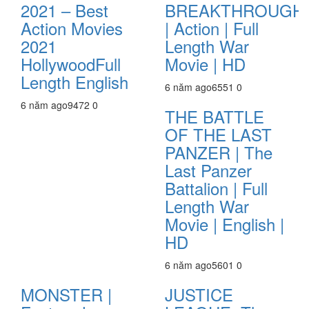
2021 – Best
BREAKTHROUGH
Action Movies
| Action | Full
2021
Length War
HollywoodFull
Movie | HD
Length English
6 năm ago
655
1
0
6 năm ago
947
2
0
THE BATTLE
OF THE LAST
PANZER | The
Last Panzer
Battalion | Full
Length War
Movie | English |
HD
6 năm ago
560
1
0
MONSTER |
JUSTICE