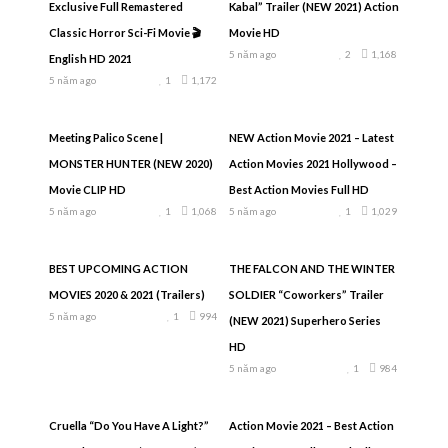
Exclusive Full Remastered
Kabal” Trailer (NEW 2021) Action
Classic Horror Sci-Fi Movie 🎬
Movie HD
5 năm ago
2
1,168
English HD 2021
5 năm ago
1
1,172
Meeting Palico Scene |
NEW Action Movie 2021 – Latest
MONSTER HUNTER (NEW 2020)
Action Movies 2021 Hollywood –
Movie CLIP HD
Best Action Movies Full HD
5 năm ago
1
1,068
5 năm ago
1
1,029
BEST UPCOMING ACTION
THE FALCON AND THE WINTER
MOVIES 2020 & 2021 (Trailers)
SOLDIER “Coworkers” Trailer
5 năm ago
1
994
(NEW 2021) Superhero Series
HD
5 năm ago
1
984
Cruella “Do You Have A Light?”
Action Movie 2021 – Best Action