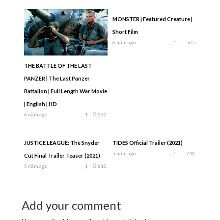
MONSTER | Featured Creature |
Short Film
6 năm ago
1
565
THE BATTLE OF THE LAST
PANZER | The Last Panzer
Battalion | Full Length War Movie
| English | HD
6 năm ago
1
560
JUSTICE LEAGUE: The Snyder
TIDES Official Trailer (2021)
5 năm ago
1
740
Cut Final Trailer Teaser (2021)
5 năm ago
1
813
Add your comment