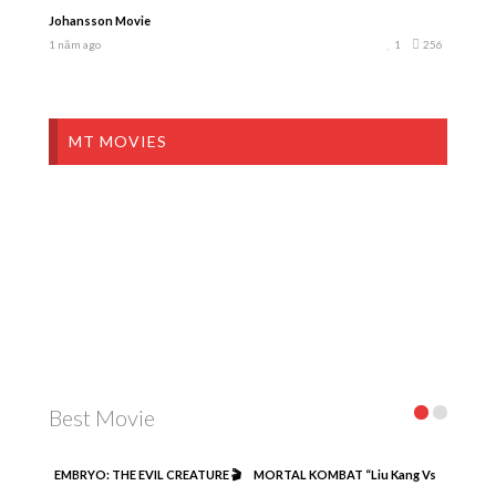
Johansson Movie
1 năm ago
1
256
MT MOVIES
Best Movie
EMBRYO: THE EVIL CREATURE 🎬
MORTAL KOMBAT “Liu Kang Vs