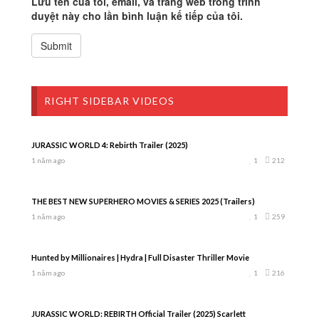
Lưu tên của tôi, email, và trang web trong trình
duyệt này cho lần bình luận kế tiếp của tôi.
RIGHT SIDEBAR VIDEOS
JURASSIC WORLD 4: Rebirth Trailer (2025)
1 năm ago
1
212
THE BEST NEW SUPERHERO MOVIES & SERIES 2025 (Trailers)
1 năm ago
1
259
Hunted by Millionaires | Hydra | Full Disaster Thriller Movie
1 năm ago
1
216
JURASSIC WORLD: REBIRTH Official Trailer (2025) Scarlett