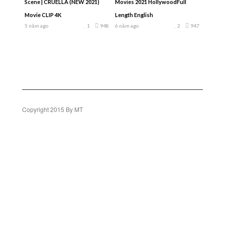
Scene | CRUELLA (NEW 2021)
Movies 2021 HollywoodFull
Movie CLIP 4K
Length English
5 năm ago
1
948
6 năm ago
2
947
Copyright 2015 By MT