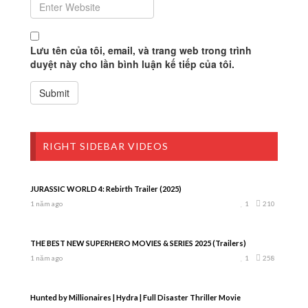
Lưu tên của tôi, email, và trang web trong trình
duyệt này cho lần bình luận kế tiếp của tôi.
RIGHT SIDEBAR VIDEOS
JURASSIC WORLD 4: Rebirth Trailer (2025)
1 năm ago
1
210
THE BEST NEW SUPERHERO MOVIES & SERIES 2025 (Trailers)
1 năm ago
1
258
Hunted by Millionaires | Hydra | Full Disaster Thriller Movie