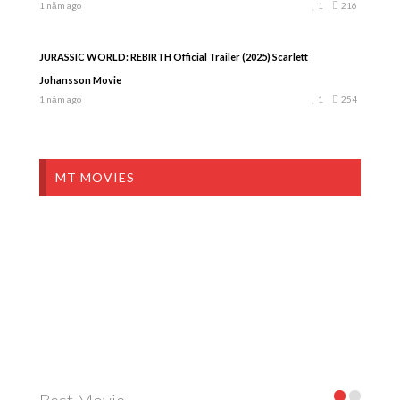
1 năm ago
1
216
JURASSIC WORLD: REBIRTH Official Trailer (2025) Scarlett
Johansson Movie
1 năm ago
1
254
MT MOVIES
Best Movie