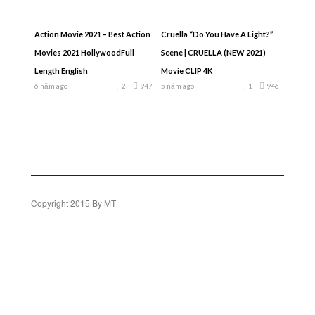
Action Movie 2021 – Best Action
Cruella “Do You Have A Light?”
Movies 2021 HollywoodFull
Scene | CRUELLA (NEW 2021)
Length English
Movie CLIP 4K
6 năm ago
2
947
5 năm ago
1
946
Copyright 2015 By MT