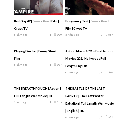
Bad Guy #2 | Funny Short Film |
Pregnancy Test | Funny Short
Crypt TV
Film | Crypt TV
6 năm ago
1
920
6 năm ago
3
854
Playing Doctor | Funny Short
Action Movie 2021 – Best Action
Film
Movies 2021 HollywoodFull
6 năm ago
1
939
Length English
6 năm ago
2
947
THE BREAKTHROUGH | Action |
THE BATTLE OF THE LAST
Full Length War Movie | HD
PANZER | The Last Panzer
6 năm ago
1
655
Battalion | Full Length War Movie
| English | HD
6 năm ago
1
559