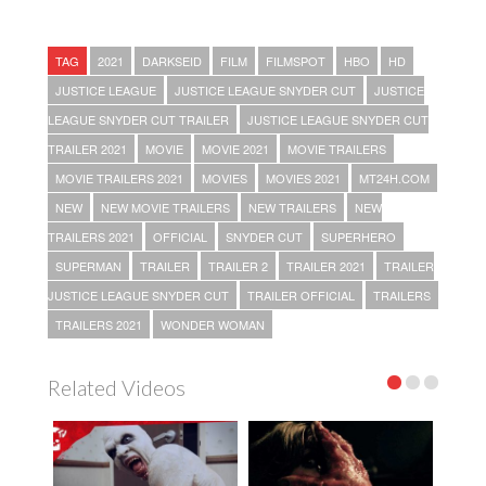
TAG
2021
DARKSEID
FILM
FILMSPOT
HBO
HD
JUSTICE LEAGUE
JUSTICE LEAGUE SNYDER CUT
JUSTICE
LEAGUE SNYDER CUT TRAILER
JUSTICE LEAGUE SNYDER CUT
TRAILER 2021
MOVIE
MOVIE 2021
MOVIE TRAILERS
MOVIE TRAILERS 2021
MOVIES
MOVIES 2021
MT24H.COM
NEW
NEW MOVIE TRAILERS
NEW TRAILERS
NEW
TRAILERS 2021
OFFICIAL
SNYDER CUT
SUPERHERO
SUPERMAN
TRAILER
TRAILER 2
TRAILER 2021
TRAILER
JUSTICE LEAGUE SNYDER CUT
TRAILER OFFICIAL
TRAILERS
TRAILERS 2021
WONDER WOMAN
Related Videos