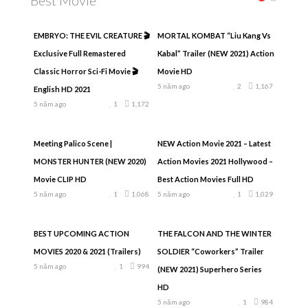
EMBRYO: THE EVIL CREATURE 🎬
MORTAL KOMBAT “Liu Kang Vs
Exclusive Full Remastered
Kabal” Trailer (NEW 2021) Action
Classic Horror Sci-Fi Movie 🎬
Movie HD
5 năm ago
2
1,167
English HD 2021
5 năm ago
1
1,172
Meeting Palico Scene |
NEW Action Movie 2021 – Latest
MONSTER HUNTER (NEW 2020)
Action Movies 2021 Hollywood –
Movie CLIP HD
Best Action Movies Full HD
5 năm ago
1
1,068
5 năm ago
1
1,029
BEST UPCOMING ACTION
THE FALCON AND THE WINTER
MOVIES 2020 & 2021 (Trailers)
SOLDIER “Coworkers” Trailer
5 năm ago
1
994
(NEW 2021) Superhero Series
HD
5 năm ago
1
984