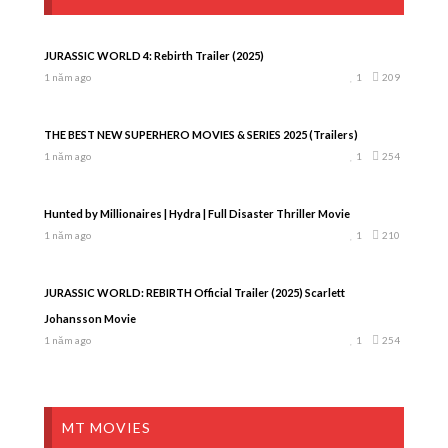
JURASSIC WORLD 4: Rebirth Trailer (2025)
1 năm ago
1
209
THE BEST NEW SUPERHERO MOVIES & SERIES 2025 (Trailers)
1 năm ago
1
254
Hunted by Millionaires | Hydra | Full Disaster Thriller Movie
1 năm ago
1
210
JURASSIC WORLD: REBIRTH Official Trailer (2025) Scarlett
Johansson Movie
1 năm ago
1
254
MT MOVIES