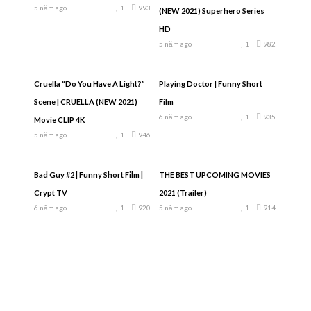
5 năm ago
1
993
(NEW 2021) Superhero Series
HD
5 năm ago
1
982
Cruella “Do You Have A Light?”
Playing Doctor | Funny Short
Scene | CRUELLA (NEW 2021)
Film
6 năm ago
1
935
Movie CLIP 4K
5 năm ago
1
946
Bad Guy #2 | Funny Short Film |
THE BEST UPCOMING MOVIES
Crypt TV
2021 (Trailer)
6 năm ago
1
920
5 năm ago
1
914