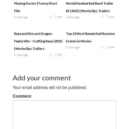
Playing Doctor | Funny Short
Mortal Kombat Red Band Trailer
Film
#1 (2021) | Movieclips Trailers
6 năm ago
1
935
5 năm ago
1
576
Raya and the Last Dragon
Top 10 Most Rewatched Reunion
Featurette – Crafting Raya (2021)
Scenes in Movies
5 năm ago
1
590
| Movieclips Trailers
5 năm ago
1
715
Add your comment
Your email address will not be published.
Comment