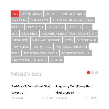
TAG
ANA DE ARMAS
AVATAR THE LAST AIRBENDER
BALLERINA
CHRIS PRATT
CHRISTOPHER NOLAN
CILIAN
MURPHY
EMILY BLUNT
GAL GADOT
GARFIELD
JOHN
WICK
KINOCHECK
KINOCHECK NEWS
MATT DAMON
MT
MT24H.COM
NATIONAL TREASURE
NEWS
OPPENHEIMER
PAW PATROL
PAW PATROL 2
PAW PATROL THE MIGHTY
MOVIE
PAW PATROL THE MOVIE 2
ROBERT DOWNEY JR.
SNOW WHITE
SPIN-OFF
TRAILER
Related Videos
Bad Guy #2 | Funny Short Film |
Pregnancy Test | Funny Short
Crypt TV
Film | Crypt TV
6 năm ago
1
920
6 năm ago
3
851