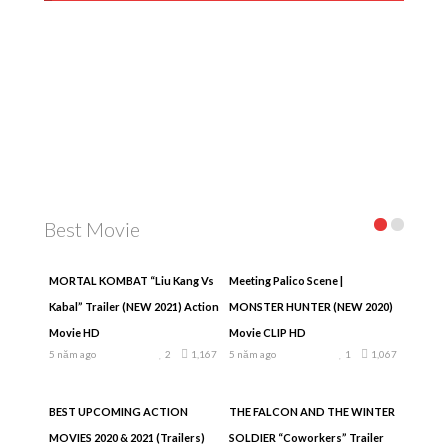
Best Movie
MORTAL KOMBAT “Liu Kang Vs
Meeting Palico Scene |
Kabal” Trailer (NEW 2021) Action
MONSTER HUNTER (NEW 2020)
Movie HD
Movie CLIP HD
5 năm ago
2
1,167
5 năm ago
1
1,067
BEST UPCOMING ACTION
THE FALCON AND THE WINTER
MOVIES 2020 & 2021 (Trailers)
SOLDIER “Coworkers” Trailer