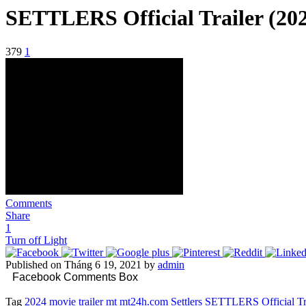
SETTLERS Official Trailer (20
379
1
Comments
Share
1
Turn off Light
Published on Tháng 6 19, 2021 by
admin
Facebook Comments Box
Tag
2024
movie trailer
mt
mt24h.com
Settlers
SETTLERS Official Tra