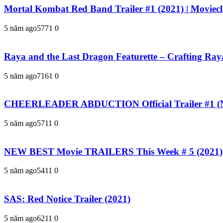
Mortal Kombat Red Band Trailer #1 (2021) | Moviecli
5 năm ago
577
1
0
Raya and the Last Dragon Featurette – Crafting Raya 
5 năm ago
716
1
0
CHEERLEADER ABDUCTION Official Trailer #1 (N
5 năm ago
571
1
0
NEW BEST Movie TRAILERS This Week # 5 (2021)
5 năm ago
541
1
0
SAS: Red Notice Trailer (2021)
5 năm ago
621
1
0