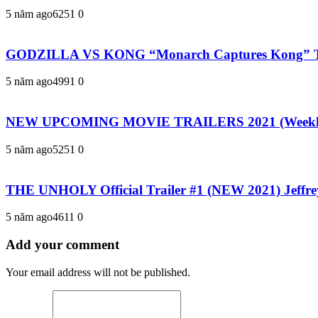
5 năm ago
625
1
0
GODZILLA VS KONG “Monarch Captures Kong” Tr
5 năm ago
499
1
0
NEW UPCOMING MOVIE TRAILERS 2021 (Weekly
5 năm ago
525
1
0
THE UNHOLY Official Trailer #1 (NEW 2021) Jeff
5 năm ago
461
1
0
Add your comment
Your email address will not be published.