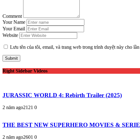
Comment
Your Name
Your Email
Website
Lưu tên của tôi, email, và trang web trong trình duyệt này cho lần 
Right Sidebar Videos
JURASSIC WORLD 4: Rebirth Trailer (2025)
2 năm ago
212
1
0
THE BEST NEW SUPERHERO MOVIES & SERIES 20
2 năm ago
260
1
0