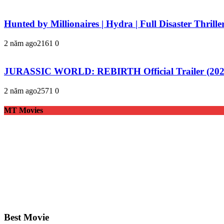
Hunted by Millionaires | Hydra | Full Disaster Thrill
2 năm ago
216
1
0
JURASSIC WORLD: REBIRTH Official Trailer (2025)
2 năm ago
257
1
0
MT Movies
Best Movie