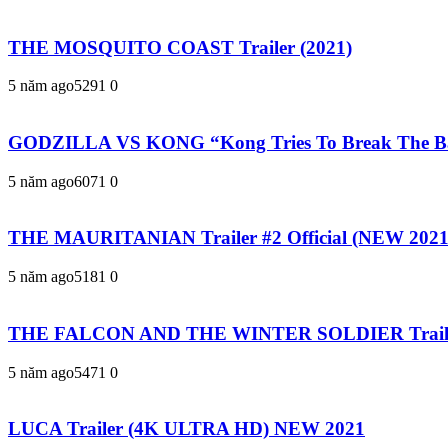
THE MOSQUITO COAST Trailer (2021)
5 năm ago
529
1
0
GODZILLA VS KONG “Kong Tries To Break The Barr
5 năm ago
607
1
0
THE MAURITANIAN Trailer #2 Official (NEW 2021)
5 năm ago
518
1
0
THE FALCON AND THE WINTER SOLDIER Trailer #
5 năm ago
547
1
0
LUCA Trailer (4K ULTRA HD) NEW 2021