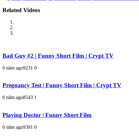
Related Videos
Bad Guy #2 | Funny Short Film | Crypt TV
6 năm ago
923
1
0
Pregnancy Test | Funny Short Film | Crypt TV
6 năm ago
854
3
1
Playing Doctor | Funny Short Film
6 năm ago
939
1
0