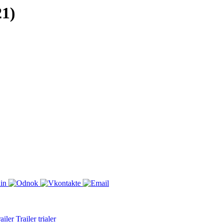
21)
iler
Trailer
trialer