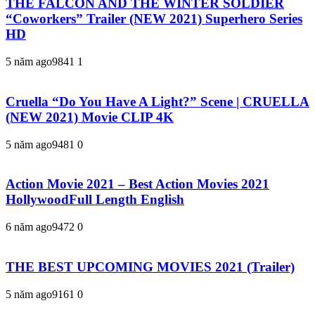
THE FALCON AND THE WINTER SOLDIER
“Coworkers” Trailer (NEW 2021) Superhero Series
HD
5 năm ago
984
1
1
Cruella “Do You Have A Light?” Scene | CRUELLA
(NEW 2021) Movie CLIP 4K
5 năm ago
948
1
0
Action Movie 2021 – Best Action Movies 2021
HollywoodFull Length English
6 năm ago
947
2
0
THE BEST UPCOMING MOVIES 2021 (Trailer)
5 năm ago
916
1
0