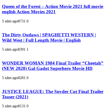
Queen of the Forest – Action Movie 2021 full movie
english Action Movies 2021
5 năm ago
873
1
0
The Dirty Outlaws | SPAGHETTI WESTERN |
Wild West | Full Length Movie | English
5 năm ago
839
1
1
WONDER WOMAN 1984 Final Trailer “Cheetah”
(NEW 2020) Gal Gadot Superhero Movie HD
5 năm ago
828
1
0
JUSTICE LEAGUE: The Snyder Cut Final Trailer
Teaser (2021)
5 năm ago
813
1
0