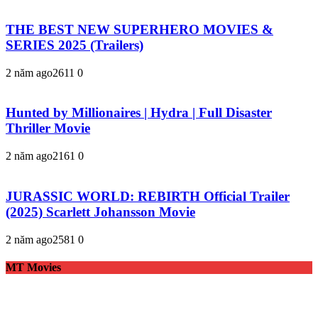
THE BEST NEW SUPERHERO MOVIES &
SERIES 2025 (Trailers)
2 năm ago
261
1
0
Hunted by Millionaires | Hydra | Full Disaster
Thriller Movie
2 năm ago
216
1
0
JURASSIC WORLD: REBIRTH Official Trailer
(2025) Scarlett Johansson Movie
2 năm ago
258
1
0
MT Movies