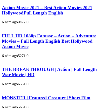
Action Movie 2021 – Best Action Movies 2021
HollywoodFull Length English
6 năm ago
947
2
0
FULL HD 1080p Fantasy – Action – Adventure
Movies – Full Length English Best Hollywood
Action Movie
6 năm ago
527
1
0
THE BREAKTHROUGH | Action | Full Length
War Movie | HD
6 năm ago
655
1
0
MONSTER | Featured Creature | Short Film
6 năm ago
565
1
0