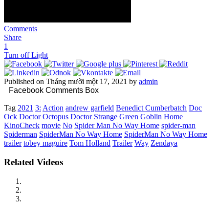
Comments
Share
1
Turn off Light
Published on Tháng mười một 17, 2021 by
admin
Facebook Comments Box
Tag
2021
3:
Action
andrew garfield
Benedict Cumberbatch
Doc
Ock
Doctor Octopus
Doctor Strange
Green Goblin
Home
KinoCheck
movie
No
Spider Man No Way Home
spider-man
Spiderman
SpiderMan No Way Home
SpiderMan No Way Home
trailer
tobey maguire
Tom Holland
Trailer
Way
Zendaya
Related Videos