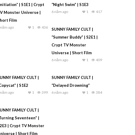
Initiation” | S1E1 | Crypt
“Night Swim” | S1E3
6 năm ago
1
417
V Monster Universe |
hort Film
 năm ago
1
436
SUNNY FAMILY CULT |
“Summer Buddy” | S2E1 |
Crypt TV Monster
Universe | Short Film
6 năm ago
1
409
UNNY FAMILY CULT |
SUNNY FAMILY CULT |
Copycat” | S1E2
“Delayed Drowning”
 năm ago
1
399
6 năm ago
1
384
UNNY FAMILY CULT |
Turning Seventeen” |
2E3 | Crypt TV Monster
niverse | Short Film