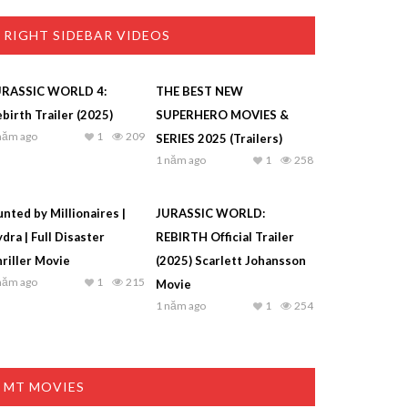
RIGHT SIDEBAR VIDEOS
URASSIC WORLD 4:
THE BEST NEW
birth Trailer (2025)
SUPERHERO MOVIES &
năm ago
1
209
SERIES 2025 (Trailers)
1 năm ago
1
258
nted by Millionaires |
JURASSIC WORLD:
dra | Full Disaster
REBIRTH Official Trailer
riller Movie
(2025) Scarlett Johansson
năm ago
1
215
Movie
1 năm ago
1
254
MT MOVIES