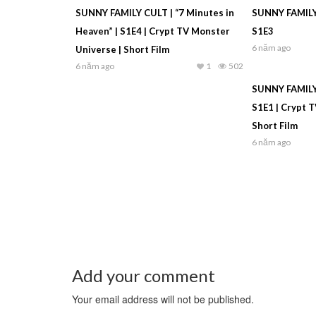
SUNNY FAMILY CULT | “7 Minutes in
SUNNY FAMILY 
Heaven” | S1E4 | Crypt TV Monster
S1E3
6 năm ago
Universe | Short Film
6 năm ago
1
502
SUNNY FAMILY C
S1E1 | Crypt 
Short Film
6 năm ago
Add your comment
Your email address will not be published.