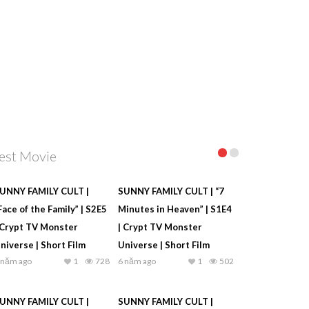
est Movie
UNNY FAMILY CULT |
SUNNY FAMILY CULT | “7
Face of the Family” | S2E5
Minutes in Heaven” | S1E4
 Crypt TV Monster
| Crypt TV Monster
niverse | Short Film
Universe | Short Film
 năm ago
1
728
6 năm ago
1
502
UNNY FAMILY CULT |
SUNNY FAMILY CULT |