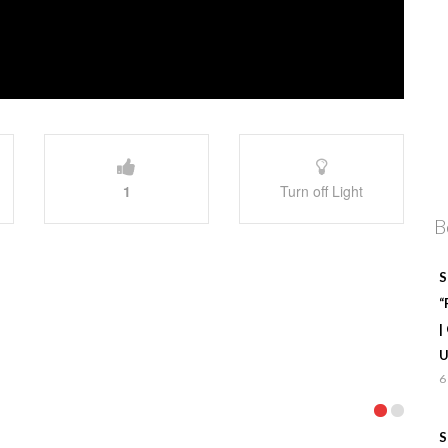
1
Turn off Light
B
S
“
|
U
6
S