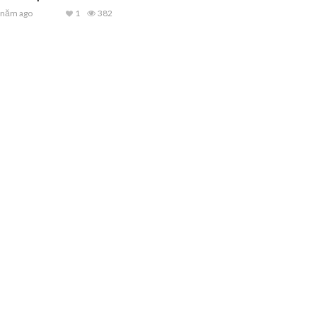
 năm ago
1
382