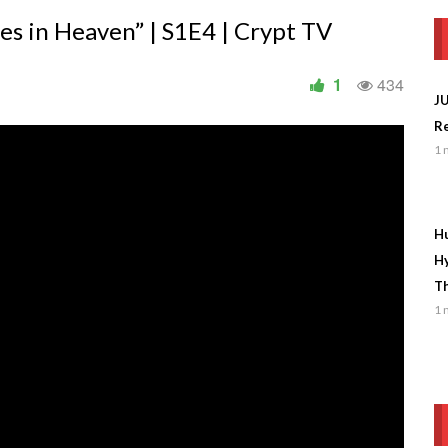
 in Heaven” | S1E4 | Crypt TV
1
434
J
Re
1 
Hu
Hy
Th
1 