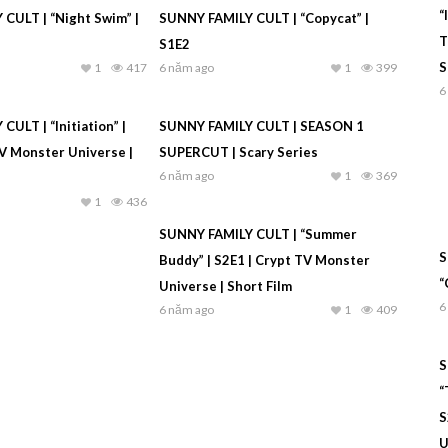
“
CULT | “Night Swim” |
SUNNY FAMILY CULT | “Copycat” |
T
S1E2
S
1
417
6 năm ago
1
399
6
ULT | “Initiation” |
SUNNY FAMILY CULT | SEASON 1
TV Monster Universe |
SUPERCUT | Scary Series
6 năm ago
1
369
1
436
SUNNY FAMILY CULT | “Summer
S
Buddy” | S2E1 | Crypt TV Monster
“
Universe | Short Film
6
6 năm ago
1
409
S
“
S
U