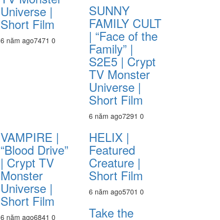
SUNNY
Universe |
FAMILY CULT
Short Film
| “Face of the
6 năm ago
747
1
0
Family” |
S2E5 | Crypt
TV Monster
Universe |
Short Film
6 năm ago
729
1
0
VAMPIRE |
HELIX |
“Blood Drive”
Featured
| Crypt TV
Creature |
Monster
Short Film
Universe |
6 năm ago
570
1
0
Short Film
Take the
6 năm ago
684
1
0