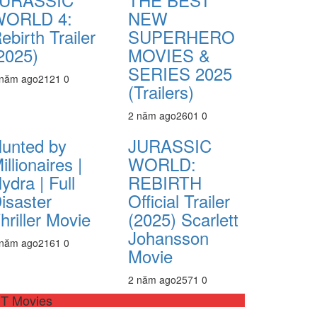
WORLD 4:
NEW
ebirth Trailer
SUPERHERO
2025)
MOVIES &
SERIES 2025
 năm ago
212
1
0
(Trailers)
2 năm ago
260
1
0
unted by
JURASSIC
illionaires |
WORLD:
ydra | Full
REBIRTH
isaster
Official Trailer
hriller Movie
(2025) Scarlett
Johansson
 năm ago
216
1
0
Movie
2 năm ago
257
1
0
T Movies