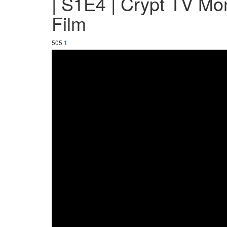
| S1E4 | Crypt TV Mon
Film
505
1