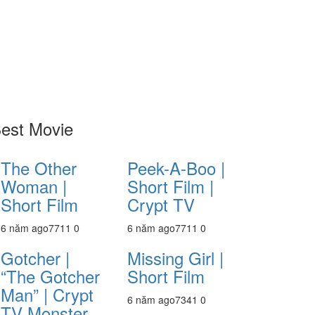
est Movie
The Other
Peek-A-Boo |
Woman |
Short Film |
Short Film
Crypt TV
6 năm ago
771
1
0
6 năm ago
771
1
0
Gotcher |
Missing Girl |
“The Gotcher
Short Film
Man” | Crypt
6 năm ago
734
1
0
TV Monster