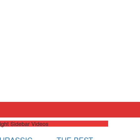
ight Sidebar Videos
JURASSIC
THE BEST