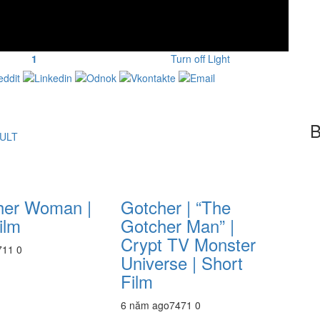
1
Turn off Light
B
CULT
her Woman |
Gotcher | “The
ilm
Gotcher Man” |
Crypt TV Monster
71
1
0
Universe | Short
Film
6 năm ago
747
1
0