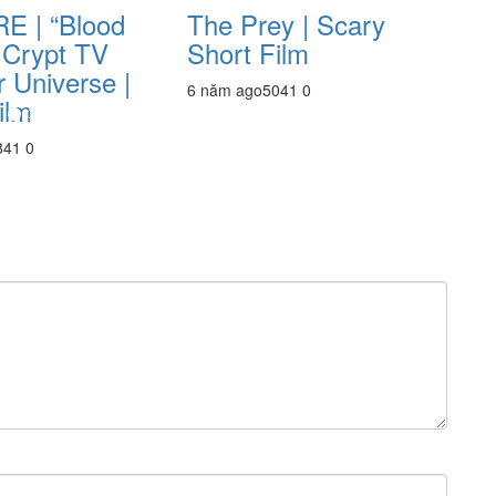
E | “Blood
The Prey | Scary
| Crypt TV
Short Film
 Universe |
6 năm ago
504
1
0
ilm
84
1
0