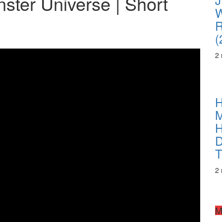
ster Universe | Short
R
(
2
H
M
H
D
T
2
M