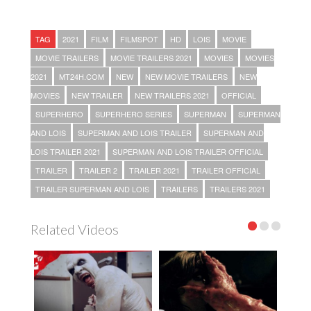
TAG
2021
FILM
FILMSPOT
HD
LOIS
MOVIE
MOVIE TRAILERS
MOVIE TRAILERS 2021
MOVIES
MOVIES
2021
MT24H.COM
NEW
NEW MOVIE TRAILERS
NEW
MOVIES
NEW TRAILER
NEW TRAILERS 2021
OFFICIAL
SUPERHERO
SUPERHERO SERIES
SUPERMAN
SUPERMAN
AND LOIS
SUPERMAN AND LOIS TRAILER
SUPERMAN AND
LOIS TRAILER 2021
SUPERMAN AND LOIS TRAILER OFFICIAL
TRAILER
TRAILER 2
TRAILER 2021
TRAILER OFFICIAL
TRAILER SUPERMAN AND LOIS
TRAILERS
TRAILERS 2021
Related Videos