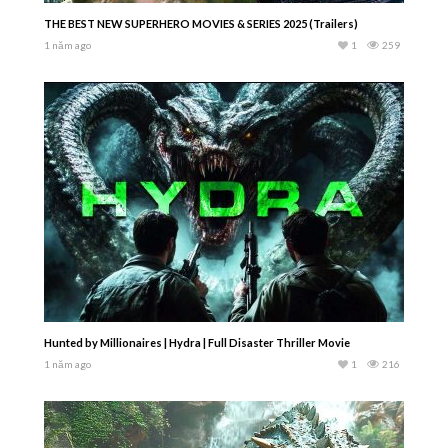
THE BEST NEW SUPERHERO MOVIES & SERIES 2025 (Trailers)
1 năm ago
1
259
Hunted by Millionaires | Hydra | Full Disaster Thriller Movie
1 năm ago
1
216