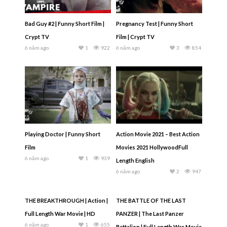
Bad Guy #2 | Funny Short Film |
Pregnancy Test | Funny Short
Crypt TV
Film | Crypt TV
6 năm ago
1
922
6 năm ago
3
854
Playing Doctor | Funny Short
Action Movie 2021 – Best Action
Film
Movies 2021 HollywoodFull
6 năm ago
1
939
Length English
6 năm ago
2
947
THE BREAKTHROUGH | Action |
THE BATTLE OF THE LAST
Full Length War Movie | HD
PANZER | The Last Panzer
6 năm ago
1
655
Battalion | Full Length War Movie