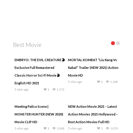
Best Movie
EMBRYO: THE EVIL CREATURE 🎬
MORTAL KOMBAT “Liu Kang Vs
Exclusive Full Remastered
Kabal” Trailer (NEW 2021) Action
Classic Horror Sci-Fi Movie 🎬
Movie HD
5 năm ago
2
1,168
English HD 2021
5 năm ago
1
1,172
Meeting Palico Scene |
NEW Action Movie 2021 – Latest
MONSTER HUNTER (NEW 2020)
Action Movies 2021 Hollywood –
Movie CLIP HD
Best Action Movies Full HD
5 năm ago
1
1,068
5 năm ago
1
1,029