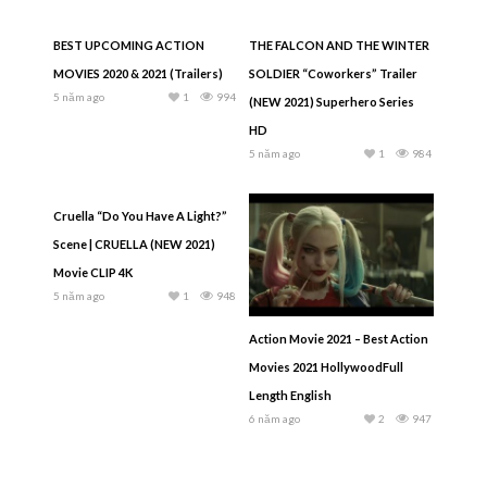
BEST UPCOMING ACTION
THE FALCON AND THE WINTER
MOVIES 2020 & 2021 (Trailers)
SOLDIER “Coworkers” Trailer
5 năm ago
1
994
(NEW 2021) Superhero Series
HD
5 năm ago
1
984
Cruella “Do You Have A Light?”
Scene | CRUELLA (NEW 2021)
Movie CLIP 4K
5 năm ago
1
948
Action Movie 2021 – Best Action
Movies 2021 HollywoodFull
Length English
6 năm ago
2
947