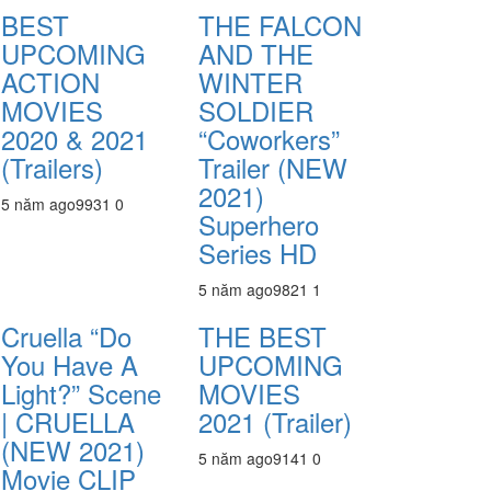
BEST
THE FALCON
UPCOMING
AND THE
ACTION
WINTER
MOVIES
SOLDIER
2020 & 2021
“Coworkers”
(Trailers)
Trailer (NEW
2021)
5 năm ago
993
1
0
Superhero
Series HD
5 năm ago
982
1
1
Cruella “Do
THE BEST
You Have A
UPCOMING
Light?” Scene
MOVIES
| CRUELLA
2021 (Trailer)
(NEW 2021)
5 năm ago
914
1
0
Movie CLIP