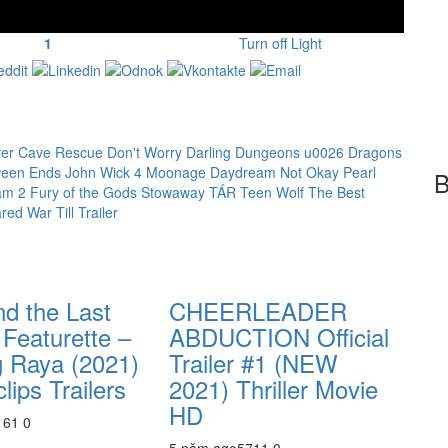
1
Turn off Light
er
Cave Rescue
Don't Worry Darling
Dungeons u0026 Dragons
ween Ends
John Wick 4
Moonage Daydream
Not Okay
Pearl
B
m 2 Fury of the Gods
Stowaway
TÁR
Teen Wolf
The Best
ared War
Till
Trailer
d the Last
CHEERLEADER
Featurette –
ABDUCTION Official
g Raya (2021)
Trailer #1 (NEW
lips Trailers
2021) Thriller Movie
HD
16
1
0