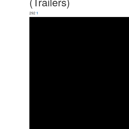
(Trailers)
292
1