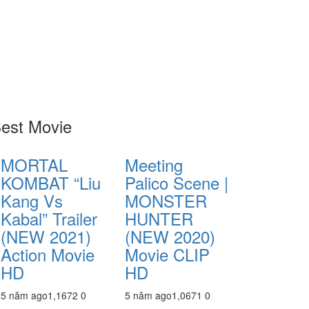
est Movie
MORTAL
Meeting
KOMBAT “Liu
Palico Scene |
Kang Vs
MONSTER
Kabal” Trailer
HUNTER
(NEW 2021)
(NEW 2020)
Action Movie
Movie CLIP
HD
HD
5 năm ago
1,167
2
0
5 năm ago
1,067
1
0