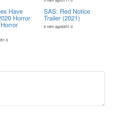
5 năm ago
571
1
0
ees Have
SAS: Red Notice
2020 Horror
Trailer (2021)
 Horror
5 năm ago
620
1
0
85
1
0