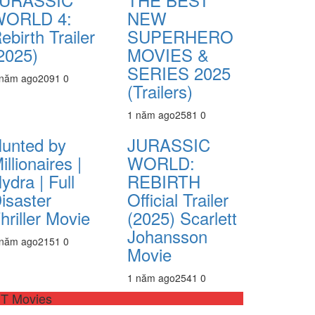
WORLD 4:
NEW
ebirth Trailer
SUPERHERO
2025)
MOVIES &
SERIES 2025
 năm ago
209
1
0
(Trailers)
1 năm ago
258
1
0
unted by
JURASSIC
illionaires |
WORLD:
ydra | Full
REBIRTH
isaster
Official Trailer
hriller Movie
(2025) Scarlett
Johansson
 năm ago
215
1
0
Movie
1 năm ago
254
1
0
T Movies