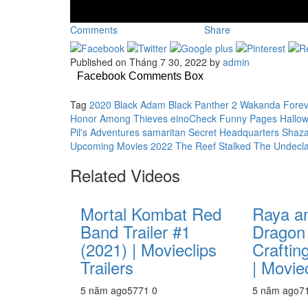
Comments
Share
Published on Tháng 7 30, 2022 by
admin
Facebook Comments Box
Tag
2020
Black Adam
Black Panther 2 Wakanda Forev
Honor Among Thieves
einoCheck
Funny Pages
Hallo
Pil's Adventures
samaritan
Secret Headquarters
Shaza
Upcoming Movies 2022
The Reef Stalked
The Undecl
Related Videos
Mortal Kombat Red
Raya an
Band Trailer #1
Dragon 
(2021) | Movieclips
Craftin
Trailers
| Moviec
5 năm ago
577
1
0
5 năm ago
7