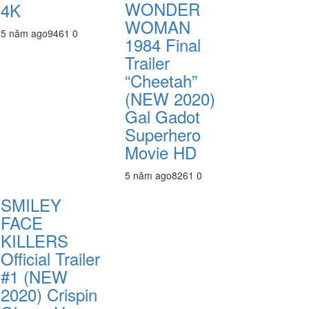
WONDER
4K
WOMAN
5 năm ago
946
1
0
1984 Final
Trailer
“Cheetah”
(NEW 2020)
Gal Gadot
Superhero
Movie HD
5 năm ago
826
1
0
SMILEY
FACE
KILLERS
Official Trailer
#1 (NEW
2020) Crispin