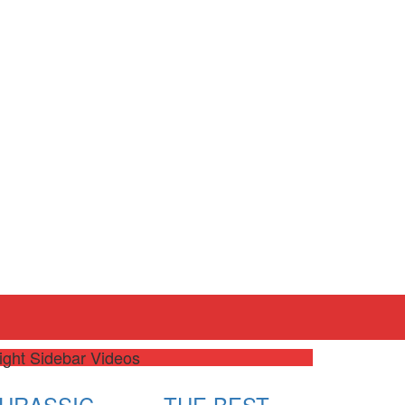
ight Sidebar Videos
JURASSIC
THE BEST