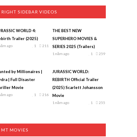
RIGHT SIDEBAR VIDEOS
URASSIC WORLD 4:
THE BEST NEW
birth Trailer (2025)
SUPERHERO MOVIES &
năm ago
1
211
SERIES 2025 (Trailers)
1 năm ago
1
259
nted by Millionaires |
JURASSIC WORLD:
dra | Full Disaster
REBIRTH Official Trailer
riller Movie
(2025) Scarlett Johansson
năm ago
1
216
Movie
1 năm ago
1
255
MT MOVIES