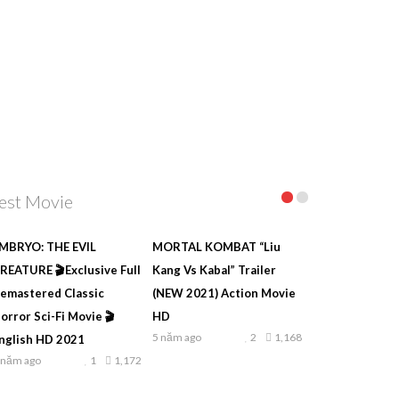
est Movie
MBRYO: THE EVIL
MORTAL KOMBAT “Liu
REATURE 🎬Exclusive Full
Kang Vs Kabal” Trailer
emastered Classic
(NEW 2021) Action Movie
orror Sci-Fi Movie 🎬
HD
5 năm ago
2
1,168
nglish HD 2021
 năm ago
1
1,172