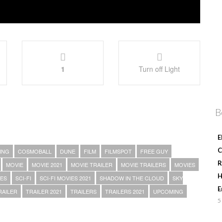
1
Turn off Light
B
E
C
ING
COSMOBALL
DUNE
FILM
FILMSPOT
FREE GUY
R
MOVIE
MOVIE 2021
MOVIE TRAILER
MOVIE TRAILERS
MOVIES
H
IES
SCI-FI
SCI-FI MOVIES 2021
SHADOW IN THE CLOUD
SKY
E
RAILER
TRAILER 2021
TRAILERS
TRAILERS 2021
UPCOMING
5