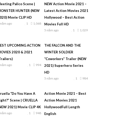
eeting Palico Scene |
NEW Action Movie 2021 –
ONSTER HUNTER (NEW
Latest Action Movies 2021
020) Movie CLIP HD
Hollywood – Best Action
 năm ago
1
1,068
Movies Full HD
5 năm ago
1
1,029
EST UPCOMING ACTION
THE FALCON AND THE
OVIES 2020 & 2021
WINTER SOLDIER
Trailers)
“Coworkers” Trailer (NEW
 năm ago
1
994
2021) Superhero Series
HD
5 năm ago
1
984
ruella “Do You Have A
Action Movie 2021 – Best
ight?” Scene | CRUELLA
Action Movies 2021
NEW 2021) Movie CLIP 4K
HollywoodFull Length
 năm ago
1
948
English