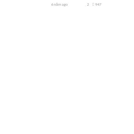
6 năm ago
2
947