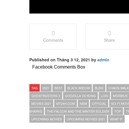
Comments
Share
Published on Tháng 3 12, 2021 by
admin
Facebook Comments Box
TAG
2021
BEST
BLACK WIDOW
BLISS
CHAOS WALK
GHOSTBUSTERS 3
GODZILLA VS KONG
LOKI
MORBIUS
MOVIES 2021
MT24H.COM
NEW
OFFICIAL
SCI FI MOV
SHARKS
THE FALCON AND THE WINTER SOLDIER
TOP
T
UPCOMING MOVIES
UPCOMING MOVIES 2021
WHAT IF