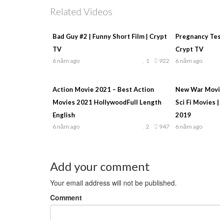
Related Videos
Bad Guy #2 | Funny Short Film | Crypt
Pregnancy Test
TV
Crypt TV
6 năm ago
1
922
6 năm ago
Action Movie 2021 – Best Action
New War Movie
Movies 2021 HollywoodFull Length
Sci Fi Movies |
English
2019
6 năm ago
2
947
6 năm ago
Add your comment
Your email address will not be published.
Comment