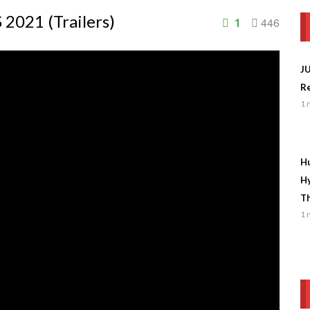
021 (Trailers)
1
446
J
Re
1 
Hu
Hy
Th
1 