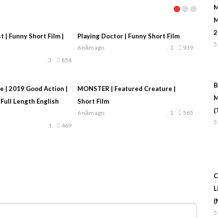
M
M
2
 | Funny Short Film |
Playing Doctor | Funny Short Film
5
6 năm ago
1
939
3
854
B
 | 2019 Good Action |
MONSTER | Featured Creature |
M
 Full Length English
Short Film
(
6 năm ago
1
565
5
1
469
C
L
(
5