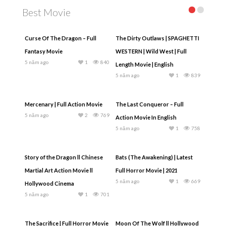
Best Movie
Curse Of The Dragon – Full
The Dirty Outlaws | SPAGHETTI
Fantasy Movie
WESTERN | Wild West | Full
5 năm ago
1
840
Length Movie | English
5 năm ago
1
839
Mercenary | Full Action Movie
The Last Conqueror – Full
5 năm ago
2
769
Action Movie In English
5 năm ago
1
758
Story of the Dragon ll Chinese
Bats (The Awakening) | Latest
Martial Art Action Movie ll
Full Horror Movie | 2021
5 năm ago
1
669
Hollywood Cinema
5 năm ago
1
701
The Sacrifice | Full Horror Movie
Moon Of The Wolf ll Hollywood