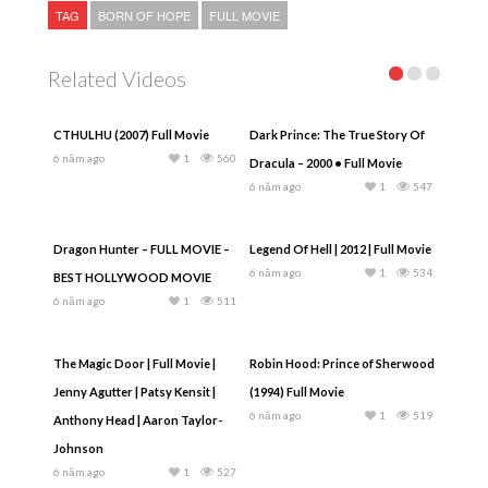
TAG
BORN OF HOPE
FULL MOVIE
Related Videos
CTHULHU (2007) Full Movie
Dark Prince: The True Story Of
6 năm ago
1
560
Dracula – 2000 • Full Movie
6 năm ago
1
547
Dragon Hunter – FULL MOVIE –
Legend Of Hell | 2012 | Full Movie
6 năm ago
1
534
BEST HOLLYWOOD MOVIE
6 năm ago
1
511
The Magic Door | Full Movie |
Robin Hood: Prince of Sherwood
Jenny Agutter | Patsy Kensit |
(1994) Full Movie
6 năm ago
1
519
Anthony Head | Aaron Taylor-
Johnson
6 năm ago
1
527