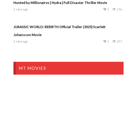
Hunted by Millionaires | Hydra | Full Disaster Thriller Movie
2 năm ago
1
216
JURASSIC WORLD: REBIRTH Official Trailer (2025) Scarlett
Johansson Movie
2 năm ago
1
257
MT MOVIES