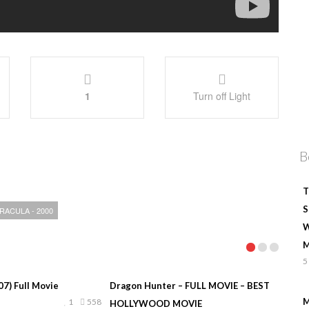
1
Turn off Light
B
T
S
RACULA - 2000
W
M
5
7) Full Movie
Dragon Hunter – FULL MOVIE – BEST
M
1
558
HOLLYWOOD MOVIE