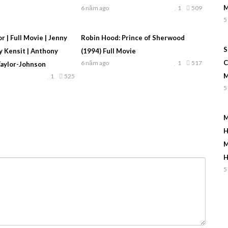
M
6 năm ago
1
509
5
 | Full Movie | Jenny
Robin Hood: Prince of Sherwood
S
y Kensit | Anthony
(1994) Full Movie
C
6 năm ago
1
517
Taylor-Johnson
M
1
525
5
M
H
M
H
5