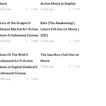
ovie
Action Movie In English
 năm ago
2
768
5 năm ago
1
757
tory of the Dragon ll
Bats (The Awakening) |
hinese Martial Art Action
Latest Full Horror Movie |
ovie ll Hollywood Cinema
2021
 năm ago
1
698
5 năm ago
1
667
oon Of The Wolf ll
The Sacrifice | Full Horror
ollywood Sci Fi Action
Movie
5 năm ago
1
612
ovie in English Dubbed ll
ollywood Cinema
 năm ago
1
612