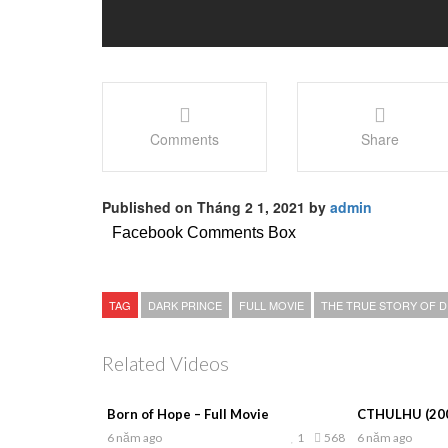
Comments
Share
Published on Tháng 2 1, 2021 by
admin
Facebook Comments Box
TAG
DARK PRINCE
FULL MOVIE
THE TRUE STORY OF D
Related Videos
Born of Hope – Full Movie
CTHULHU (200
6 năm ago
1
568
6 năm ago