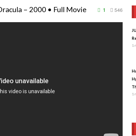
Dracula – 2000 • Full Movie
1
546
J
Re
1 
Hu
Hy
Th
1 