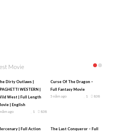
est Movie
he Dirty Outlaws |
Curse Of The Dragon –
PAGHETTI WESTERN |
Full Fantasy Movie
5 năm ago
1
838
ild West | Full Length
ovie | English
 năm ago
1
838
ercenary | Full Action
The Last Conqueror – Full