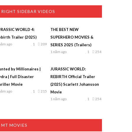
RIGHT SIDEBAR VIDEOS
URASSIC WORLD 4:
THE BEST NEW
birth Trailer (2025)
SUPERHERO MOVIES &
năm ago
1
209
SERIES 2025 (Trailers)
1 năm ago
1
254
nted by Millionaires |
JURASSIC WORLD:
dra | Full Disaster
REBIRTH Official Trailer
riller Movie
(2025) Scarlett Johansson
năm ago
1
215
Movie
1 năm ago
1
254
MT MOVIES