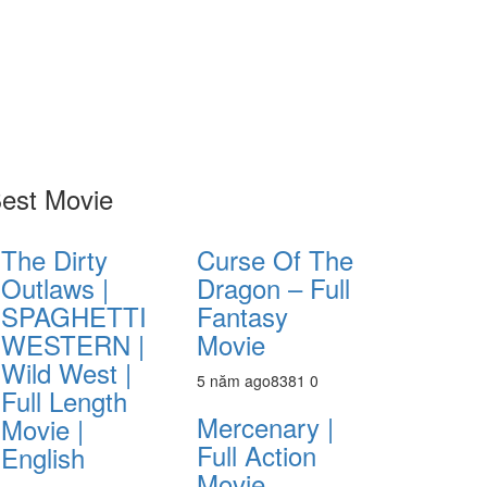
est Movie
The Dirty
Curse Of The
Outlaws |
Dragon – Full
SPAGHETTI
Fantasy
WESTERN |
Movie
Wild West |
5 năm ago
838
1
0
Full Length
Mercenary |
Movie |
Full Action
English
Movie