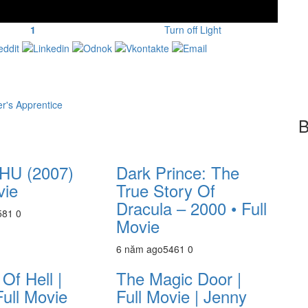
1
Turn off Light
r's Apprentice
B
U (2007)
Dark Prince: The
vie
True Story Of
Dracula – 2000 • Full
58
1
0
Movie
6 năm ago
546
1
0
Of Hell |
The Magic Door |
Full Movie
Full Movie | Jenny