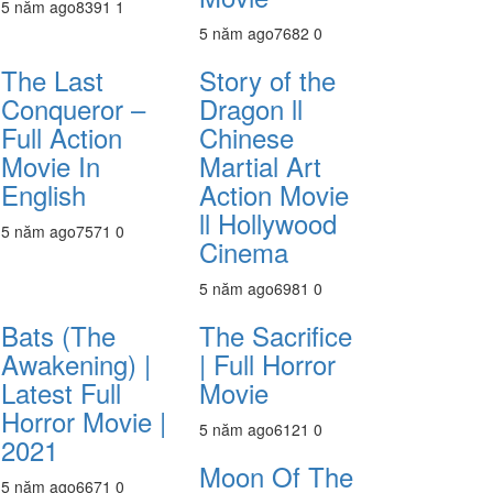
5 năm ago
839
1
1
5 năm ago
768
2
0
The Last
Story of the
Conqueror –
Dragon ll
Full Action
Chinese
Movie In
Martial Art
English
Action Movie
ll Hollywood
5 năm ago
757
1
0
Cinema
5 năm ago
698
1
0
Bats (The
The Sacrifice
Awakening) |
| Full Horror
Latest Full
Movie
Horror Movie |
5 năm ago
612
1
0
2021
Moon Of The
5 năm ago
667
1
0