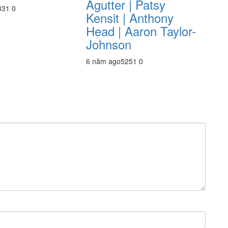
Agutter | Patsy
33
1
0
Kensit | Anthony
Head | Aaron Taylor-
Johnson
6 năm ago
525
1
0