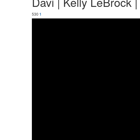
Davi | Kelly LeBrock |
530
1