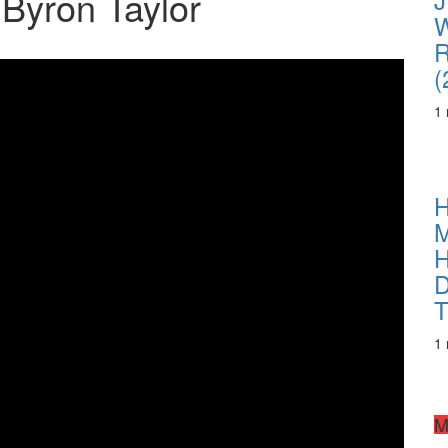
 Byron Taylor
R
(
1
H
M
H
D
T
1
M