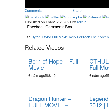
Comments
Share
Published on Tháng 2 2, 2021 by
admin
Facebook Comments Box
Tag
Byron Taylor
Full Movie
Kelly LeBrock
The Sorcere
Related Videos
Born of Hope – Full
CTHULH
Movie
Full Mo
6 năm ago
568
1
0
6 năm ago
5
Dragon Hunter –
Legend 
FULL MOVIE –
2012 | 