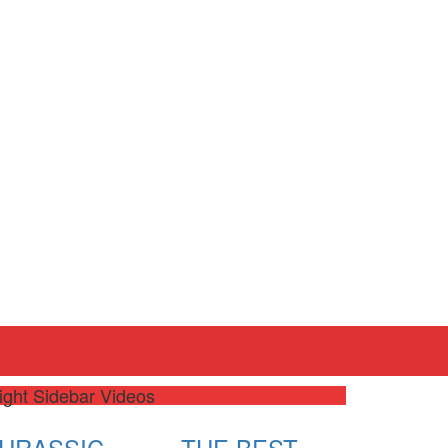
ight Sidebar Videos
JURASSIC
THE BEST