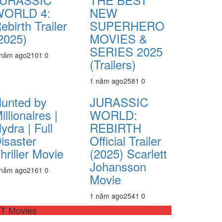
WORLD 4:
NEW
ebirth Trailer
SUPERHERO
2025)
MOVIES &
SERIES 2025
 năm ago
210
1
0
(Trailers)
1 năm ago
258
1
0
unted by
JURASSIC
illionaires |
WORLD:
ydra | Full
REBIRTH
isaster
Official Trailer
hriller Movie
(2025) Scarlett
Johansson
 năm ago
216
1
0
Movie
1 năm ago
254
1
0
T Movies