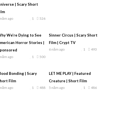
niverse | Scary Short
ilm
 năm ago
1
526
hy We’re Dying to See
Sinner Circus | Scary Short
merican Horror Stories |
Film | Crypt TV
6 năm ago
1
493
ponsored
 năm ago
1
500
lood Bonding | Scary
LET ME PLAY | Featured
hort Film
Creature | Short Film
 năm ago
1
488
5 năm ago
1
486