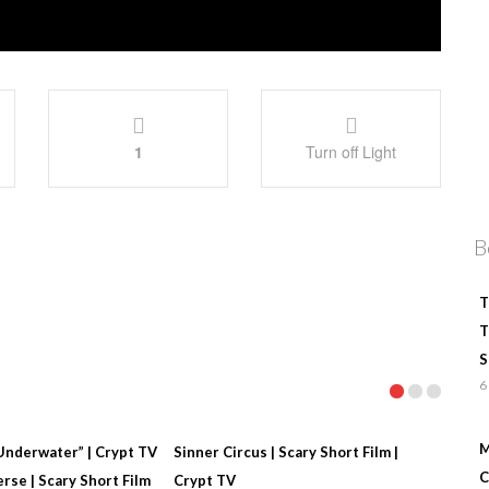
1
Turn off Light
B
T
T
S
6
M
“Underwater” | Crypt TV
Sinner Circus | Scary Short Film |
C
rse | Scary Short Film
Crypt TV