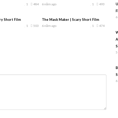
U
1
484
6 năm ago
1
493
F
6
ry Short Film
The Mask Maker | Scary Short Film
1
503
6 năm ago
1
474
W
A
S
5
B
S
6