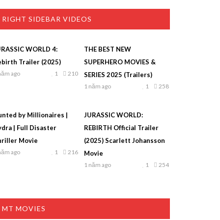
RIGHT SIDEBAR VIDEOS
URASSIC WORLD 4:
THE BEST NEW
birth Trailer (2025)
SUPERHERO MOVIES &
năm ago
1
210
SERIES 2025 (Trailers)
1 năm ago
1
258
nted by Millionaires |
JURASSIC WORLD:
dra | Full Disaster
REBIRTH Official Trailer
riller Movie
(2025) Scarlett Johansson
năm ago
1
216
Movie
1 năm ago
1
254
MT MOVIES