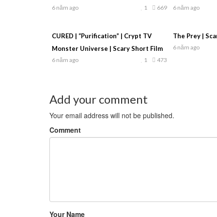
6 năm ago
1
669
6 năm ago
CURED | “Purification” | Crypt TV
The Prey | Sca
6 năm ago
Monster Universe | Scary Short Film
6 năm ago
1
473
Add your comment
Your email address will not be published.
Comment
Your Name