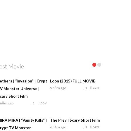
est Movie
ethers | “Invasion” | Crypt
Loon (2015) FULL MOVIE
5 năm ago
1
663
V Monster Universe |
cary Short Film
 năm ago
1
669
IRA MIRA | “Vanity Kills” |
The Prey | Scary Short Film
6 năm ago
1
503
rypt TV Monster