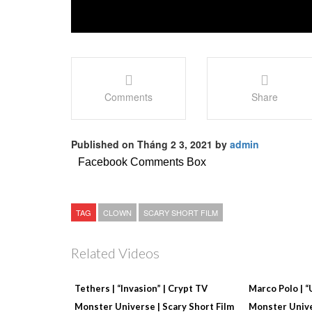
Comments
Share
Published on Tháng 2 3, 2021 by
admin
Facebook Comments Box
TAG
CLOWN
SCARY SHORT FILM
Related Videos
Tethers | “Invasion” | Crypt TV
Marco Polo | 
Monster Universe | Scary Short Film
Monster Unive