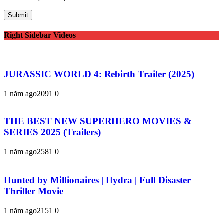
Right Sidebar Videos
JURASSIC WORLD 4: Rebirth Trailer (2025)
1 năm ago
209
1
0
THE BEST NEW SUPERHERO MOVIES &
SERIES 2025 (Trailers)
1 năm ago
258
1
0
Hunted by Millionaires | Hydra | Full Disaster
Thriller Movie
1 năm ago
215
1
0