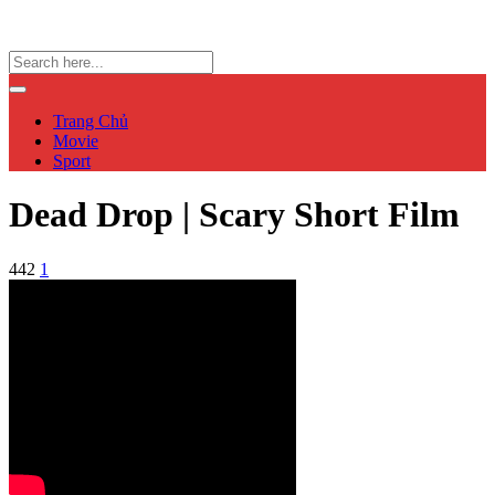
Trang Chủ
Movie
Sport
Dead Drop | Scary Short Film
442
1