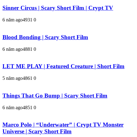
Sinner Circus | Scary Short Film | Crypt TV
6 năm ago
493
1
0
Blood Bonding | Scary Short Film
6 năm ago
488
1
0
LET ME PLAY | Featured Creature | Short Film
5 năm ago
486
1
0
Things That Go Bump | Scary Short Film
6 năm ago
485
1
0
Marco Polo | “Underwater” | Crypt TV Monster
Universe | Scary Short Film