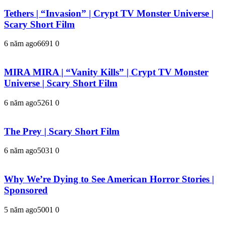
Tethers | “Invasion” | Crypt TV Monster Universe |
Scary Short Film
6 năm ago
669
1
0
MIRA MIRA | “Vanity Kills” | Crypt TV Monster
Universe | Scary Short Film
6 năm ago
526
1
0
The Prey | Scary Short Film
6 năm ago
503
1
0
Why We’re Dying to See American Horror Stories |
Sponsored
5 năm ago
500
1
0