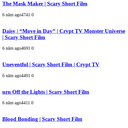
The Mask Maker | Scary Short Film
6 năm ago
474
1
0
Daisy | “Move in Day” | Crypt TV Monster Universe
| Scary Short Film
6 năm ago
469
1
0
Uneventful | Scary Short Film | Crypt TV
6 năm ago
449
1
0
urn Off the Lights | Scary Short Film
6 năm ago
441
1
0
Blood Bonding | Scary Short Film