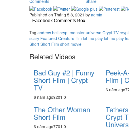
Comments
Share
Published on Tháng 5 8, 2021 by
admin
Facebook Comments Box
Tag
andrew bell
crypt monster universe
Crypt TV
crypt
scary
Featured Creature
film
let me play
let me play f
Short
Short Film
short movie
Related Videos
Bad Guy #2 | Funny
Peek-A-
Short Film | Crypt
Film | 
TV
6 năm ago
7
6 năm ago
920
1
0
The Other Woman |
Tethers 
Short Film
Crypt 
Univers
6 năm ago
770
1
0