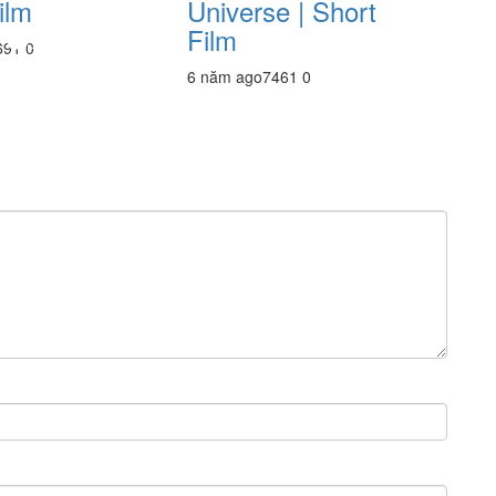
ilm
Universe | Short
Film
69
1
0
6 năm ago
746
1
0