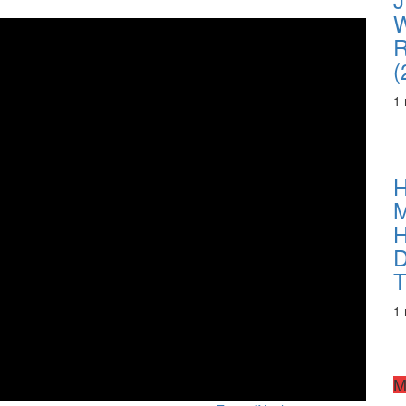
R
(
1
H
M
H
D
T
1
M