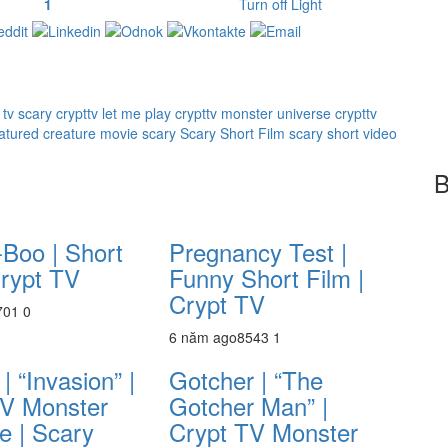
1
Turn off Light
 tv scary
crypttv let me play
crypttv monster universe
crypttv
eatured creature
movie
scary
Scary Short Film
scary short video
B
Boo | Short
Pregnancy Test |
Crypt TV
Funny Short Film |
Crypt TV
70
1
0
6 năm ago
854
3
1
| “Invasion” |
Gotcher | “The
TV Monster
Gotcher Man” |
e | Scary
Crypt TV Monster