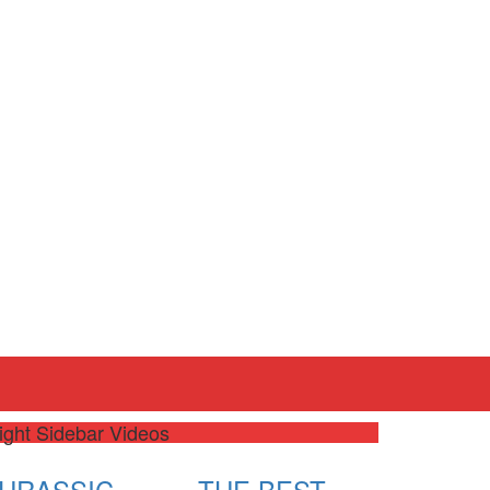
ight Sidebar Videos
JURASSIC
THE BEST