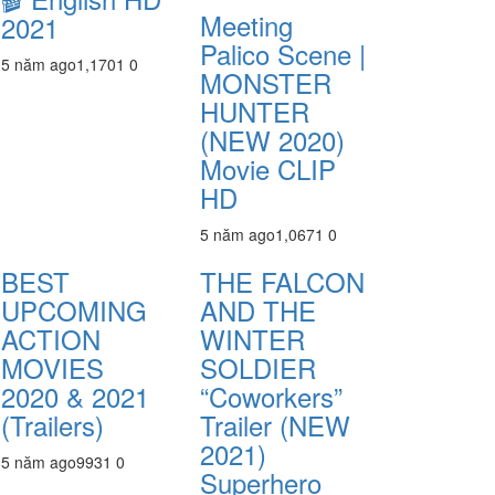
Meeting
2021
Palico Scene |
5 năm ago
1,170
1
0
MONSTER
HUNTER
(NEW 2020)
Movie CLIP
HD
5 năm ago
1,067
1
0
BEST
THE FALCON
UPCOMING
AND THE
ACTION
WINTER
MOVIES
SOLDIER
2020 & 2021
“Coworkers”
(Trailers)
Trailer (NEW
2021)
5 năm ago
993
1
0
Superhero