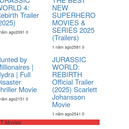
WORLD 4:
NEW
ebirth Trailer
SUPERHERO
2025)
MOVIES &
SERIES 2025
 năm ago
209
1
0
(Trailers)
1 năm ago
258
1
0
unted by
JURASSIC
illionaires |
WORLD:
ydra | Full
REBIRTH
isaster
Official Trailer
hriller Movie
(2025) Scarlett
Johansson
 năm ago
215
1
0
Movie
1 năm ago
254
1
0
T Movies