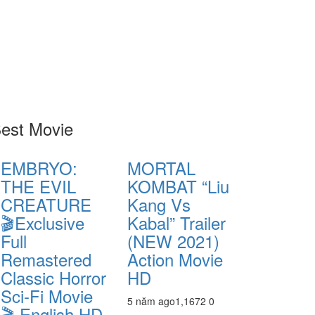
est Movie
EMBRYO:
MORTAL
THE EVIL
KOMBAT “Liu
CREATURE
Kang Vs
🎬Exclusive
Kabal” Trailer
Full
(NEW 2021)
Remastered
Action Movie
Classic Horror
HD
Sci-Fi Movie
5 năm ago
1,167
2
0
🎬 English HD