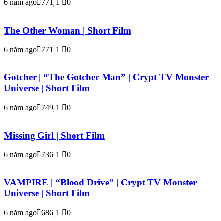
6 năm ago
771
1
0
The Other Woman | Short Film
6 năm ago
771
1
0
Gotcher | “The Gotcher Man” | Crypt TV Monster
Universe | Short Film
6 năm ago
749
1
0
Missing Girl | Short Film
6 năm ago
736
1
0
VAMPIRE | “Blood Drive” | Crypt TV Monster
Universe | Short Film
6 năm ago
686
1
0