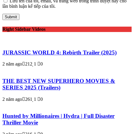
Lưu tên của tôi, email, và trang web trong trình duyệt này cho
lần bình luận kế tiếp của tôi.
Right Sidebar Videos
JURASSIC WORLD 4: Rebirth Trailer (2025)
2 năm ago
212
1
0
THE BEST NEW SUPERHERO MOVIES &
SERIES 2025 (Trailers)
2 năm ago
261
1
0
Hunted by Millionaires | Hydra | Full Disaster
Thriller Movie