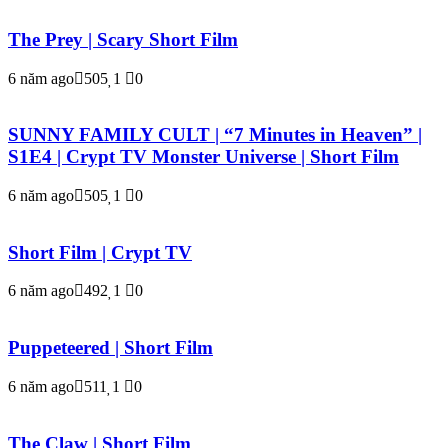
The Prey | Scary Short Film
6 năm ago
505
1
0
SUNNY FAMILY CULT | “7 Minutes in Heaven” |
S1E4 | Crypt TV Monster Universe | Short Film
6 năm ago
505
1
0
Short Film | Crypt TV
6 năm ago
492
1
0
Puppeteered | Short Film
6 năm ago
511
1
0
The Claw | Short Film