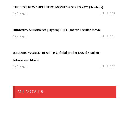
THE BEST NEW SUPERHERO MOVIES & SERIES 2025 (Trailers)
1 năm ago
1
258
Hunted by Millionaires | Hydra | Full Disaster Thriller Movie
1 năm ago
1
215
JURASSIC WORLD: REBIRTH Official Trailer (2025) Scarlett
Johansson Movie
1 năm ago
1
254
MT MOVIES