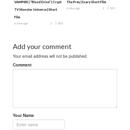
VAMPIRE | “Blood Drive” | Crypt
The Prey | Scary Short Film
6 năm ago
1
503
TV Monster Universe | Short
Film
6 năm ago
1
683
Add your comment
Your email address will not be published.
Comment
Your Name