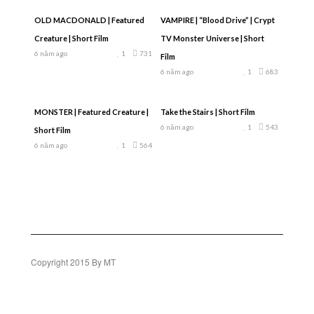
OLD MACDONALD | Featured
VAMPIRE | “Blood Drive” | Crypt
Creature | Short Film
TV Monster Universe | Short
6 năm ago
1
731
Film
6 năm ago
1
683
MONSTER | Featured Creature |
Take the Stairs | Short Film
6 năm ago
1
543
Short Film
6 năm ago
1
564
Copyright 2015 By MT