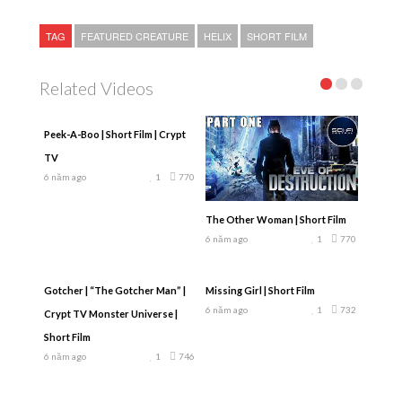
TAG
FEATURED CREATURE
HELIX
SHORT FILM
Related Videos
Peek-A-Boo | Short Film | Crypt
TV
6 năm ago
1
770
The Other Woman | Short Film
6 năm ago
1
770
Gotcher | “The Gotcher Man” |
Missing Girl | Short Film
6 năm ago
1
732
Crypt TV Monster Universe |
Short Film
6 năm ago
1
746