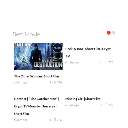
Best Movie
Peek-A-Boo | Short Film | Crypt
TV
6 năm ago
1
770
The Other Woman | Short Film
6 năm ago
1
770
Gotcher | “The Gotcher Man” |
Missing Girl | Short Film
6 năm ago
1
732
Crypt TV Monster Universe |
Short Film
6 năm ago
1
746