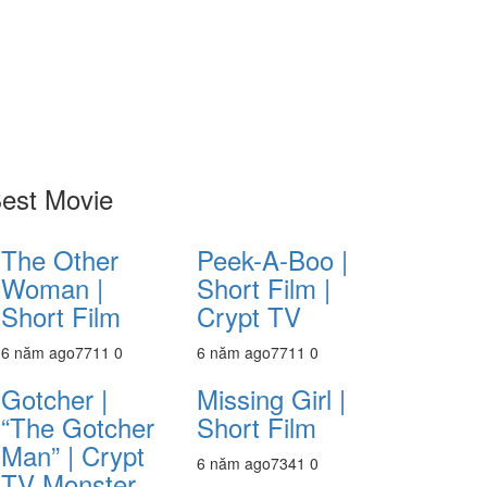
est Movie
The Other
Peek-A-Boo |
Woman |
Short Film |
Short Film
Crypt TV
6 năm ago
771
1
0
6 năm ago
771
1
0
Gotcher |
Missing Girl |
“The Gotcher
Short Film
Man” | Crypt
6 năm ago
734
1
0
TV Monster