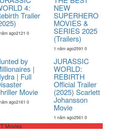
WORLD 4:
NEW
ebirth Trailer
SUPERHERO
2025)
MOVIES &
SERIES 2025
 năm ago
212
1
0
(Trailers)
1 năm ago
259
1
0
unted by
JURASSIC
illionaires |
WORLD:
ydra | Full
REBIRTH
isaster
Official Trailer
hriller Movie
(2025) Scarlett
Johansson
 năm ago
216
1
0
Movie
1 năm ago
256
1
0
T Movies