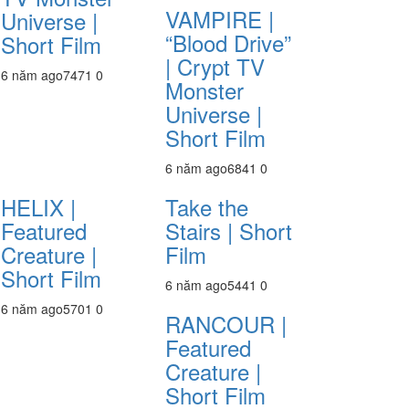
VAMPIRE |
Universe |
“Blood Drive”
Short Film
| Crypt TV
6 năm ago
747
1
0
Monster
Universe |
Short Film
6 năm ago
684
1
0
HELIX |
Take the
Featured
Stairs | Short
Creature |
Film
Short Film
6 năm ago
544
1
0
6 năm ago
570
1
0
RANCOUR |
Featured
Creature |
Short Film