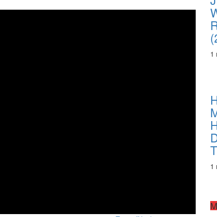
R
(
1
H
M
H
D
T
1
M