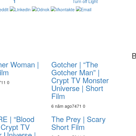
1
Turn off Light
B
her Woman |
Gotcher | “The
ilm
Gotcher Man” |
Crypt TV Monster
71
1
0
Universe | Short
Film
6 năm ago
747
1
0
E | “Blood
The Prey | Scary
| Crypt TV
Short Film
 Universe |