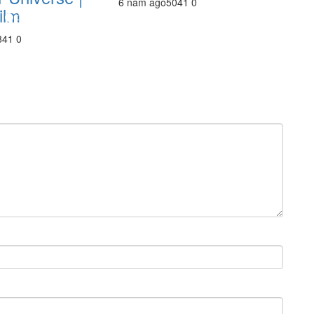
6 năm ago
504
1
0
ilm
84
1
0