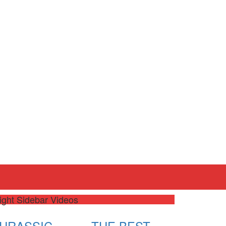
ight Sidebar Videos
JURASSIC
THE BEST