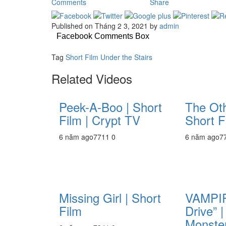
Comments
Share
Published on Tháng 2 3, 2021 by
admin
Facebook Comments Box
Tag
Short Film
Under the Stairs
Related Videos
Peek-A-Boo | Short
The Ot
Film | Crypt TV
Short F
6 năm ago
771
1
0
6 năm ago
7
Missing Girl | Short
VAMPIR
Film
Drive” 
Monster