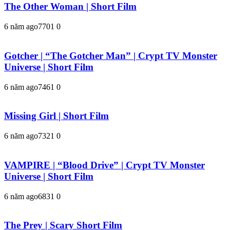
The Other Woman | Short Film
6 năm ago
770
1
0
Gotcher | “The Gotcher Man” | Crypt TV Monster
Universe | Short Film
6 năm ago
746
1
0
Missing Girl | Short Film
6 năm ago
732
1
0
VAMPIRE | “Blood Drive” | Crypt TV Monster
Universe | Short Film
6 năm ago
683
1
0
The Prey | Scary Short Film