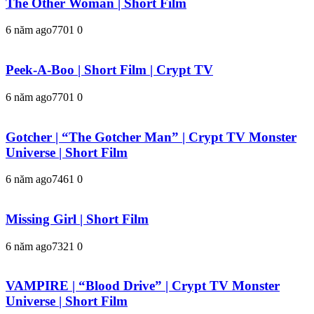
The Other Woman | Short Film
6 năm ago
770
1
0
Peek-A-Boo | Short Film | Crypt TV
6 năm ago
770
1
0
Gotcher | “The Gotcher Man” | Crypt TV Monster
Universe | Short Film
6 năm ago
746
1
0
Missing Girl | Short Film
6 năm ago
732
1
0
VAMPIRE | “Blood Drive” | Crypt TV Monster
Universe | Short Film