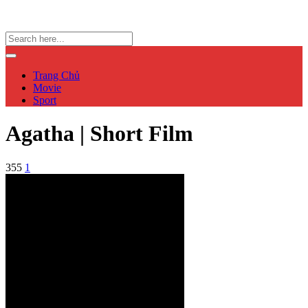
Trang Chủ
Movie
Sport
Agatha | Short Film
355
1