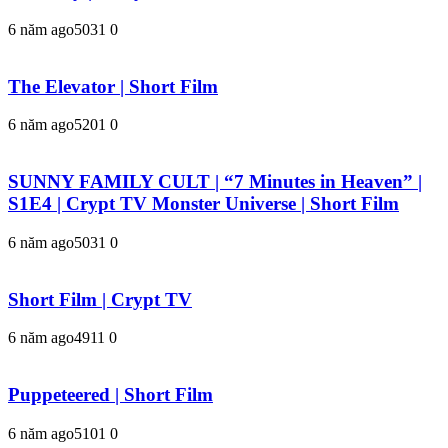
6 năm ago
503
1
0
The Elevator | Short Film
6 năm ago
520
1
0
SUNNY FAMILY CULT | “7 Minutes in Heaven” |
S1E4 | Crypt TV Monster Universe | Short Film
6 năm ago
503
1
0
Short Film | Crypt TV
6 năm ago
491
1
0
Puppeteered | Short Film
6 năm ago
510
1
0