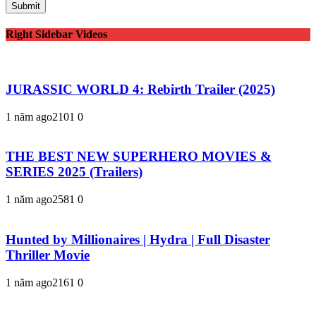
Right Sidebar Videos
JURASSIC WORLD 4: Rebirth Trailer (2025)
1 năm ago
210
1
0
THE BEST NEW SUPERHERO MOVIES &
SERIES 2025 (Trailers)
1 năm ago
258
1
0
Hunted by Millionaires | Hydra | Full Disaster
Thriller Movie
1 năm ago
216
1
0