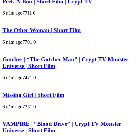
Peek-A-Boo | Short Film | Crypt TV
6 năm ago
771
1
0
The Other Woman | Short Film
6 năm ago
770
1
0
Gotcher | “The Gotcher Man” | Crypt TV Monster
Universe | Short Film
6 năm ago
747
1
0
Missing Girl | Short Film
6 năm ago
733
1
0
VAMPIRE | “Blood Drive” | Crypt TV Monster
Universe | Short Film