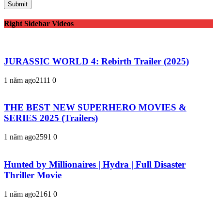
Right Sidebar Videos
JURASSIC WORLD 4: Rebirth Trailer (2025)
1 năm ago
211
1
0
THE BEST NEW SUPERHERO MOVIES &
SERIES 2025 (Trailers)
1 năm ago
259
1
0
Hunted by Millionaires | Hydra | Full Disaster
Thriller Movie
1 năm ago
216
1
0