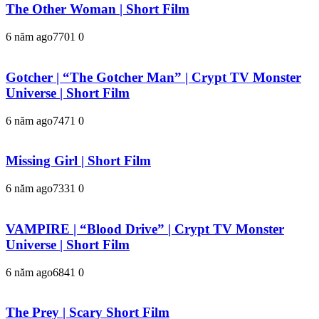
The Other Woman | Short Film
6 năm ago
770
1
0
Gotcher | “The Gotcher Man” | Crypt TV Monster
Universe | Short Film
6 năm ago
747
1
0
Missing Girl | Short Film
6 năm ago
733
1
0
VAMPIRE | “Blood Drive” | Crypt TV Monster
Universe | Short Film
6 năm ago
684
1
0
The Prey | Scary Short Film