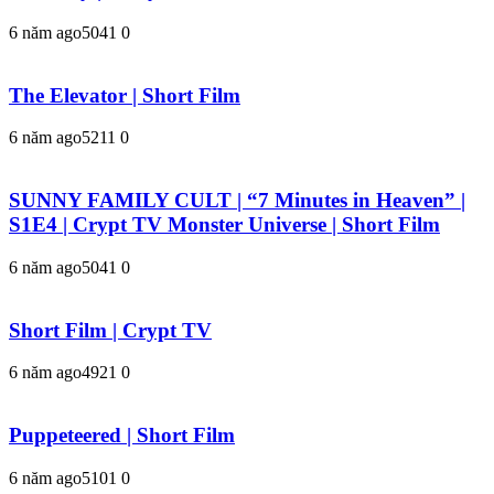
6 năm ago
504
1
0
The Elevator | Short Film
6 năm ago
521
1
0
SUNNY FAMILY CULT | “7 Minutes in Heaven” |
S1E4 | Crypt TV Monster Universe | Short Film
6 năm ago
504
1
0
Short Film | Crypt TV
6 năm ago
492
1
0
Puppeteered | Short Film
6 năm ago
510
1
0