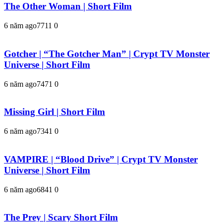
The Other Woman | Short Film
6 năm ago
771
1
0
Gotcher | “The Gotcher Man” | Crypt TV Monster
Universe | Short Film
6 năm ago
747
1
0
Missing Girl | Short Film
6 năm ago
734
1
0
VAMPIRE | “Blood Drive” | Crypt TV Monster
Universe | Short Film
6 năm ago
684
1
0
The Prey | Scary Short Film