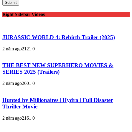
Right Sidebar Videos
JURASSIC WORLD 4: Rebirth Trailer (2025)
2 năm ago
212
1
0
THE BEST NEW SUPERHERO MOVIES &
SERIES 2025 (Trailers)
2 năm ago
260
1
0
Hunted by Millionaires | Hydra | Full Disaster
Thriller Movie
2 năm ago
216
1
0