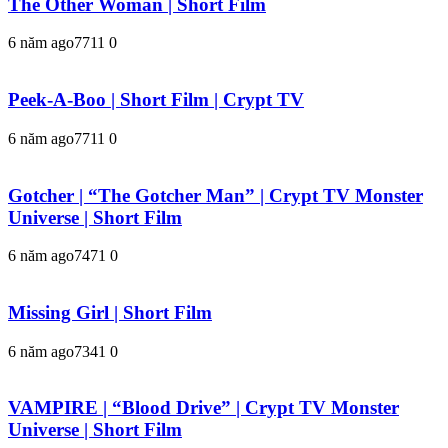
The Other Woman | Short Film
6 năm ago
771
1
0
Peek-A-Boo | Short Film | Crypt TV
6 năm ago
771
1
0
Gotcher | “The Gotcher Man” | Crypt TV Monster
Universe | Short Film
6 năm ago
747
1
0
Missing Girl | Short Film
6 năm ago
734
1
0
VAMPIRE | “Blood Drive” | Crypt TV Monster
Universe | Short Film