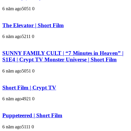
6 năm ago
505
1
0
The Elevator | Short Film
6 năm ago
521
1
0
SUNNY FAMILY CULT | “7 Minutes in Heaven” |
S1E4 | Crypt TV Monster Universe | Short Film
6 năm ago
505
1
0
Short Film | Crypt TV
6 năm ago
492
1
0
Puppeteered | Short Film
6 năm ago
511
1
0